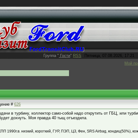
Группа
"
Гости
"
RSS
Пятница, 07.08.2026, 17:21
Мой п
бщение #
626
дачи в турбину, коллектор само-собой надо открутить от ГБЦ, или турби
будет дохнуть. Моя правда 40 тыщ отъездила.
КПП 1990г.в. низкий, короткий, ГУР, ПЭП, ЦЗ, Фен, SRS Airbag, кондиц(50%), ко