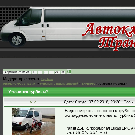
26
Страница
26
из
26
«
1
2
…
24
25
Модератор форума:
КарНемо
Автоклуб Форд транзит
»
Устранение неисправностей
»
ТУРБИНА
»
Установка турбины?
Установка турбины?
v_a
Дата: Среда, 07.02.2018, 20:36 | Соо
Надо померять конкретно на трубке по
охлаждение, если его мала, турбина 
Transit 2,5Di-turboсамопал Lucas EPIC А
Тел: 8 9I8 О46 I2 24 (мтс)