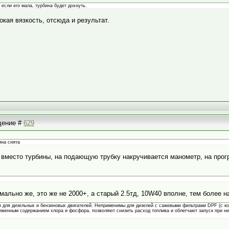
 если его мала, турбина будет дохнуть.
окая вязкость, отсюда и результат.
бщение #
629
ина снята
, вместо турбины, на подающую трубку накручивается манометр, на прогре
ормально же, это же не 2000+, а старый 2.5тд, 10W40 вполне, тем более н
 для дизельных и бензиновых двигателей. Неприменимы для дизелей с сажевыми фильтрами DPF (с код
иженным содержанием хлора и фосфора, позволяют снизить расход топлива и облегчают запуск при ни