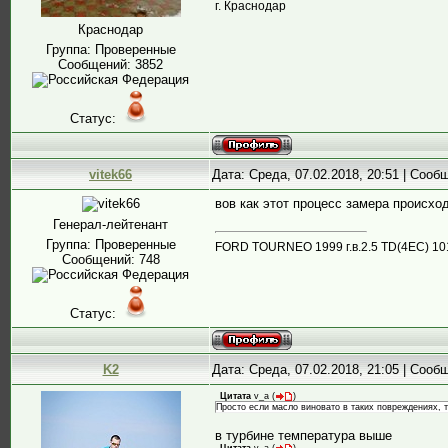
г. Краснодар
Краснодар
Группа: Проверенные
Сообщений:
3852
Статус:
vitek66
Дата: Среда, 07.02.2018, 20:51 | Соо
вов как этот процесс замера происхо
Генерал-лейтенант
Группа: Проверенные
FORD TOURNEO 1999 г.в.2.5 ТD(4EC) 10
Сообщений:
748
Статус:
K2
Дата: Среда, 07.02.2018, 21:05 | Соо
Цитата
v_a
(
)
Просто если масло виновато в таких повреждениях, 
в турбине температура выше