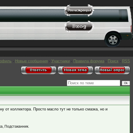
рофиль
·
Новые сообщения
·
Участники
·
Правила форума
·
Поиск
·
RSS
ну от коллектора. Просто масло тут не только смазка, но и
жа, Подстаканник.