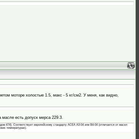
том моторе холостые 1.5, макс - 5 кг/см2. У меня, как видно,
а масле есть допуск мерса 229.3.
ом 474). Соответствует европейскому стандарту ACEA A3-04 или B4-04 (отличается от масел
зких температурах).