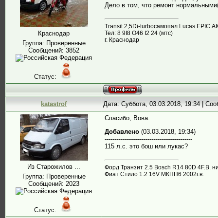
Дело в том, что ремонт нормальными
Transit 2,5Di-turboсамопал Lucas EPIC А
Тел: 8 9I8 О46 I2 24 (мтс)
Краснодар
г. Краснодар
Группа: Проверенные
Сообщений:
3852
Статус:
katastrof
Дата: Суббота, 03.03.2018, 19:34 | С
Спасибо, Вова.
Добавлено
(03.03.2018, 19:34)
---------------------------------------------
115 л.с. это бош или лукас?
Из Старожилов ...
Форд Транзит 2.5 Bosch R14 80D 4F.B. н
Фиат Стило 1.2 16V МКПП6 2002г.в.
Группа: Проверенные
Сообщений:
2023
Статус: