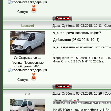
Статус:
katastrof
Дата: Суббота, 03.03.2018, 19:11 | Со
v_a
, т.е. ремонтировать нафиг?
Добавлено
(03.03.2018, 19:11)
---------------------------------------------
v_a
, я правильно понимаю, что картр
Из Старожилов ...
Форд Транзит 2.5 Bosch R14 80D 4F.B. н
Фиат Стило 1.2 16V МКПП6 2002г.в.
Группа: Проверенные
Сообщений:
2023
Статус:
v_a
Дата: Суббота, 03.03.2018, 19:29 | С
Цитата
katastrof
(
)
я правильно понимаю, что картридж подойдет на люб
На 85-100л.с. точно подойдёт, у 115л.