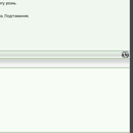
ту рознь.
жа, Подстаканник.