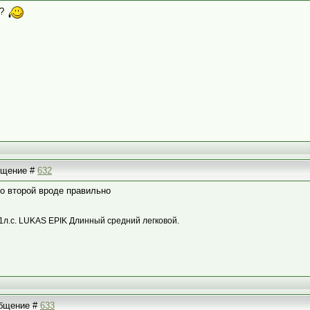
 ?
общение #
632
во второй вроде правильно
1л.с. LUKAS EPIK Длинный средний легковой.
ообщение #
633