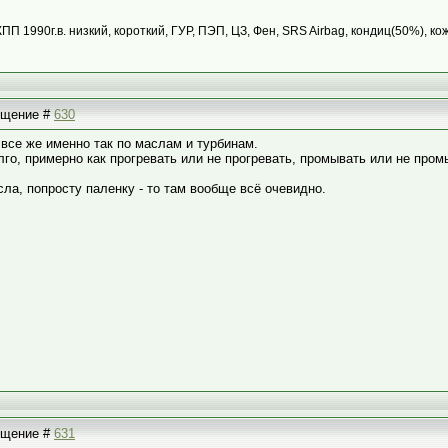
КПП 1990г.в. низкий, короткий, ГУР, ПЭП, ЦЗ, Фен, SRS Airbag, кондиц(50%), ко
общение #
630
 все же именно так по маслам и турбинам.
лго, примерно как прогревать или не прогревать, промывать или не пром
сла, попросту паленку - то там вообще всё очевидно.
общение #
631