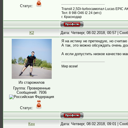
Статус:
Transit 2,5Di-turboсамопал Lucas EPIC А
Тел: 8 9I8 О46 I2 24 (мтс)
г. Краснодар
K2
Дата: Четверг, 08.02.2018, 00:57 | Со
Я на истину не претендую, но считаю
А так, это можно обсуждать очень до
А если допустить низкое качество ма
Мир всем!
Из старожилов
Группа: Проверенные
Сообщений:
7936
Статус:
Кен
Дата: Четверг, 08.02.2018, 09:01 | Со