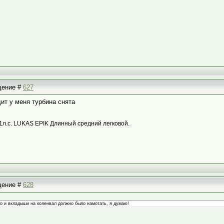
бщение #
627
дит у меня турбина снята
1л.с. LUKAS EPIK Длинный средний легковой.
бщение #
628
то и вкладыши на коленвал должно было намотать, я думаю!