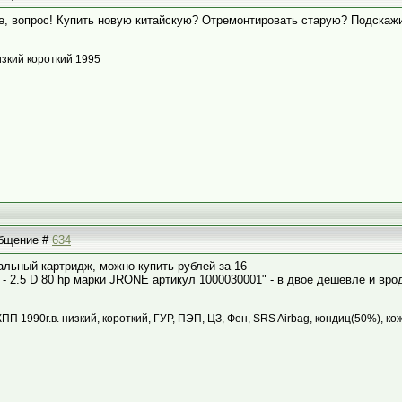
се, вопрос! Купить новую китайскую? Отремонтировать старую? Подскажи
изкий короткий 1995
ообщение #
634
альный картридж, можно купить рублей за 16
 2.5 D 80 hp марки JRONE артикул 1000030001" - в двое дешевле и врод
КПП 1990г.в. низкий, короткий, ГУР, ПЭП, ЦЗ, Фен, SRS Airbag, кондиц(50%), ко