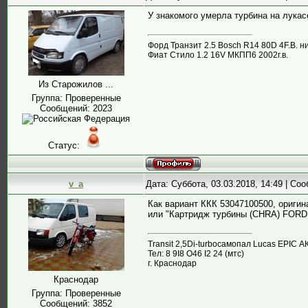
У знакомого умерла турбина на лука
Форд Транзит 2.5 Bosch R14 80D 4F.B. н
Фиат Стило 1.2 16V МКПП6 2002г.в.
Из Старожилов ...
Группа: Проверенные
Сообщений:
2023
Статус:
v_a
Дата: Суббота, 03.03.2018, 14:49 | С
Как вариант ККК 53047100500, оригин
или "Картридж турбины (CHRA) FORD -
Transit 2,5Di-turboсамопал Lucas EPIC А
Тел: 8 9I8 О46 I2 24 (мтс)
г. Краснодар
Краснодар
Группа: Проверенные
Сообщений:
3852