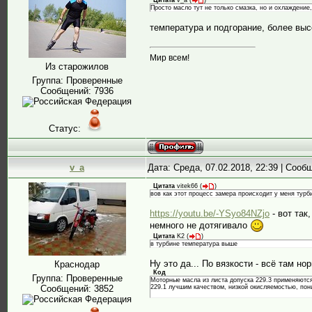
Цитата
v_a
(
)
Просто масло тут не только смазка, но и охлаждение,
температура и подгорание, более выс
Мир всем!
Из старожилов
Группа: Проверенные
Сообщений:
7936
Статус:
v_a
Дата: Среда, 07.02.2018, 22:39 | Соо
Цитата
vitek66
(
)
вов как этот процесс замера происходит у меня турб
https://youtu.be/-YSyo84NZjo
- вот так
немного не дотягивало
Цитата
K2
(
)
в турбине температура выше
Ну это да... По вязкости - всё там н
Краснодар
Код
Группа: Проверенные
Моторные масла из листа допуска 229.3 применяются
Сообщений:
3852
229.1 лучшим качеством, низкой окисляемостью, пон