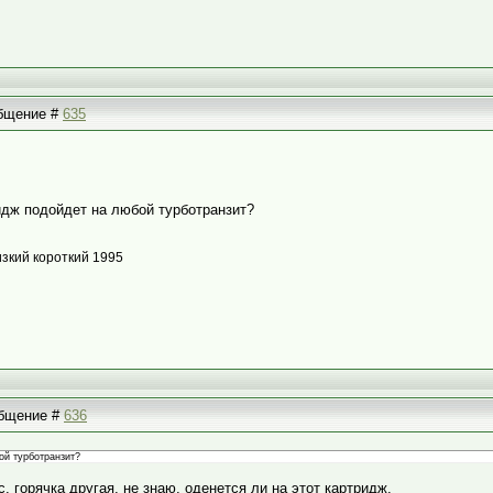
общение #
635
идж подойдет на любой турботранзит?
изкий короткий 1995
ообщение #
636
ой турботранзит?
с. горячка другая, не знаю, оденется ли на этот картридж.