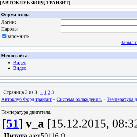
[
АВТОКЛУБ ФОРД ТРАНЗИТ
]
Форма входа
Логин:
Пароль:
запомнить
Забыл 
Меню сайта
Видео
Видео.
Страница
3
из
3
«
1
2
3
Автоклуб Форд транзит
»
Система охлаждения.
»
Температура д
Температура двигателя.
[
51
]
v_a
[15.12.2015, 08:3
Цитата
alex50116
(
)