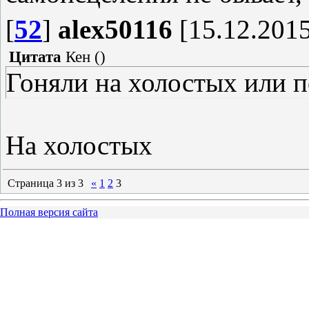
[
52
]
alex50116
[15.12.2015
Цитата
Кен
(
)
Гоняли на холостых или п
На холостых
Страница
3
из
3
«
1
2
3
Полная версия сайта