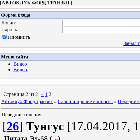
[
АВТОКЛУБ ФОРД ТРАНЗИТ
]
Форма входа
Логин:
Пароль:
запомнить
Забыл 
Меню сайта
Видео
Видео.
Страница
2
из
2
«
1
2
Автоклуб Форд транзит
»
Салон и прочие вопросы.
»
Передние
Передние сидения
[
26
]
Тунгус
[17.04.2017, 1
Цитата
Эд-68
(
)