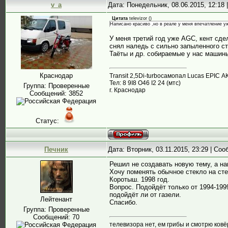
v_a
Дата: Понедельник, 08.06.2015, 12:18
Цитата
televizor
(
)
Написано красиво ,но в реале у меня впечатление уж
У меня третий год уже AGC, кент сде
снял наледь с сильно запыленного ст
Таёты и др. собираемые у нас машин
Краснодар
Transit 2,5Di-turboсамопал Lucas EPIC А
Тел: 8 9I8 О46 I2 24 (мтс)
Группа: Проверенные
г. Краснодар
Сообщений:
3852
Статус:
Печник
Дата: Вторник, 03.11.2015, 23:29 | Со
Решил не создавать новую тему, а нап
Хочу поменять обычное стекло на сте
Коротыш. 1998 год.
Вопрос. Подойдёт только от 1994-1999
подойдёт ли от газели.
Лейтенант
Спасибо.
Группа: Проверенные
Сообщений:
70
телевизора нет, ем грибы и смотрю ковё