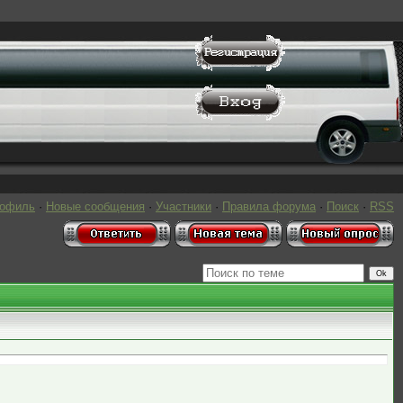
рофиль
·
Новые сообщения
·
Участники
·
Правила форума
·
Поиск
·
RSS