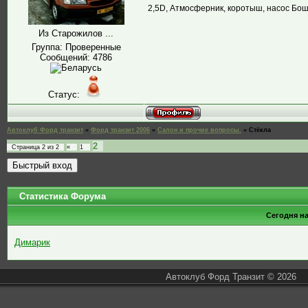
2,5D, Атмосферник, коротыш, насос Бош, 
Из Старожилов ...
Группа: Проверенные
Сообщений:
4786
Статус:
Автоклуб Форд транзит
»
Форд транзит 2006
»
Салон и прочие вопросы.
»
Стёкла
2
Страница
2
из
2
«
1
Статистика Форума
Сегодня н
Димарик
Автоклуб Форд Транзит © 2026