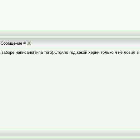
 | Сообщение #
30
заборе написано(типа того).Стояло год,какой херни только я не ловил в