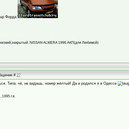
Форда
,низкий,закрытый. NISSAN ALMERA 1996.АКП(для Любимой)
ообщение #
27
ься. Типа: чё, не видишь, номер жёлтый! Да и родился я в Одессе
1995 г.в.