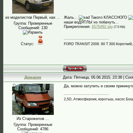
из моделистов Первый, нах ...
Жаль...
Такого КЛАССНОГО
наши воДЯТЛЫ нэ побачуть...
Группа: Проверенные
Прикрепления:
6576492.jpg
(7.0 Kb)
Сообщений:
130
Статус:
FORD TRANSIT 2006. 90 T 300.Короткий
Димарик
Дата: Пятница, 05.06.2015, 23:38 | С
Да, можно затупить и своим прикинут
2,5D, Атмосферник, коротыш, насос Бош, 
Из Старожилов ...
Группа: Проверенные
Сообщений:
4786