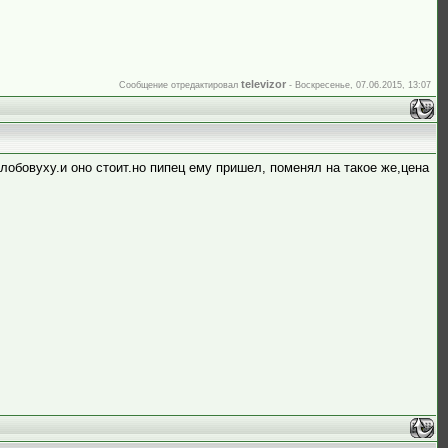
televizor
Сообщение отредактировал
-
Воскресенье, 07.06.2015, 13:07
 лобовуху.и оно стоит.но пипец ему пришел, поменял на такое же,цена