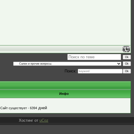
Поиск:
Инфо
дней
Сайт существует - 6394
Хостинг от
uCoz