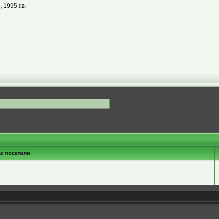
1995 г.в.
ас посетили