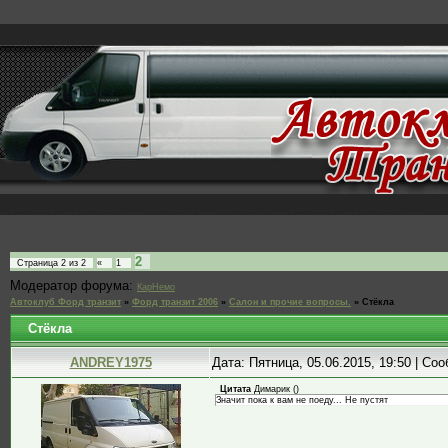
2
Страница
2
из
2
«
1
Модератор форума:
КарНемо
Автоклуб Форд транзит
»
Форд транзит 2006
»
Салон и прочие вопросы.
»
Стёкла
Стёкла
ANDREY1975
Дата: Пятница, 05.06.2015, 19:50 | С
Цитата
Димарик
(
)
Значит пока к вам не поеду... Не пустят