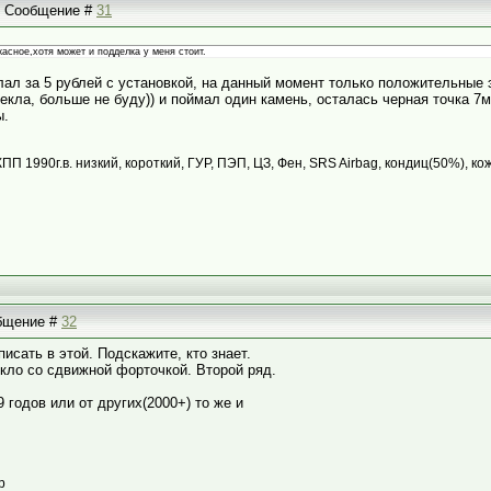
 | Сообщение #
31
асное,хотя может и подделка у меня стоит.
лал за 5 рублей с установкой, на данный момент только положительные 
екла, больше не буду)) и поймал один камень, осталась черная точка 7м
ы.
КПП 1990г.в. низкий, короткий, ГУР, ПЭП, ЦЗ, Фен, SRS Airbag, кондиц(50%), ко
общение #
32
исать в этой. Подскажите, кто знает.
кло со сдвижной форточкой. Второй ряд.
 годов или от других(2000+) то же и
р