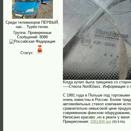
Среди телевизоров ПЕРВЫЙ,
нах... Турбо-телек.
Группа: Проверенные
Сообщений:
8088
Статус:
Когда купил была трещинка со сторон
-----Стекла NordGlass. Информация о
С 1991 года в Польше под торговыми
очень известны в России. Более три
автомобильных стекол компания испол
сравнительно невысокой цене продук
современном финском оборудовании, о
Написано красиво ,но в реале у меня
Прикрепления:
0361404.jpg
(93.9 Kb)