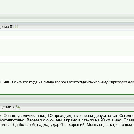
бщение #
33
.4 1986. Опыт-это когда на смену вопросам:"что?где?как?почему?"приходит еди
общение #
34
. Она не увеличивалась, ТО проходил, т.к. справа допускается. Сегодня
охотник-точно. Взлетел с обочины и прямо в стекло на 90 км в час. Слава
амена. Да большой, падла, удар был хороший. Мышь он, с..ка, с Транзит