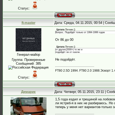
Статус:
ft-master
Дата: Среда, 04.11.2015, 00:54 | Соо
Цитата
Печник
(
)
Вопрос. Подойдёт только от 1994-1999 годов
От 86 до 00
Цитата
Печник
(
)
от других(2000+) то же и
подойдёт ли от газели.
Генерал-майор
Не подойдёт.
Группа: Проверенные
Сообщений:
385
FT80 2.5D 1994. FT80 2.0 1988.Эскорт 1
Статус:
Димарик
Дата: Четверг, 05.11.2015, 23:11 | Со
1,5 года ездил и трещиной на лобовом
ли ястреб-я в них не разбираюсь. Но 
теперь у меня нет вариантов-только з