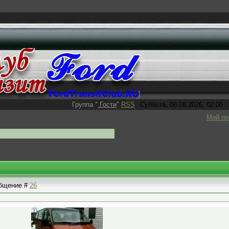
Группа
"
Гости
"
RSS
Суббота, 08.08.2026, 02:00
Мой п
ообщение #
26