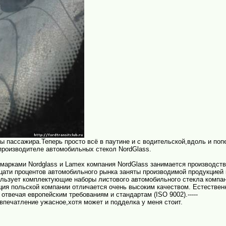
ы пассажира.Теперь просто всё в паутине и с водительской,вдоль и поп
 производителе автомобильных стекол NordGlass.
 марками Nordglass и Lamex компания NordGlass занимается производст
дцати процентов автомобильного рынка заняты производимой продукцией 
ьзует комплектующие наборы листового автомобильного стекла компаний P
ция польской компании отличается очень высоким качеством. Естествен
твечая европейским требованиям и стандартам (ISO 9002).-----
 впечатление ужасное,хотя может и подделка у меня стоит.