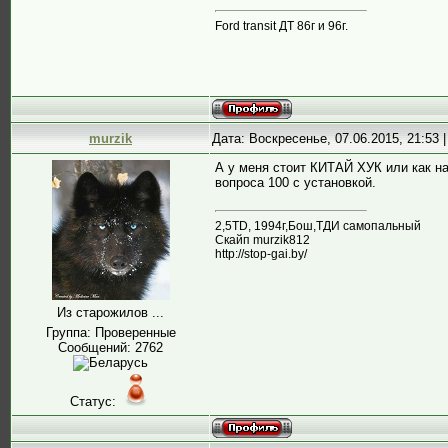
Ford transit ДТ 86г и 96г.
murzik
Дата: Воскресенье, 07.06.2015, 21:53
А у меня стоит КИТАЙ ХУК или как на 
вопроса 100 с установкой.
2,5ТD, 1994г,Бош,ТДИ самопальный
Скайп murzik812
http://stop-gai.by/
Из старожилов ...
Группа: Проверенные
Сообщений:
2762
Статус: