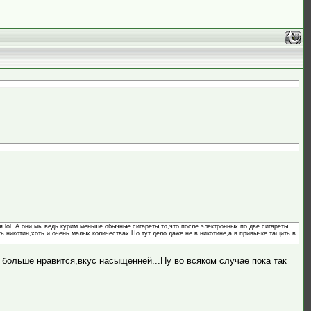
я lol .А они,мы ведь курим меньше обычные сигареты,то,что после электронных по две сигареты
ть никотин,хоть и очень малых количествах.Но тут дело даже не в никотине,а в привычке тащить в
больше нравится,вкус насыщенней...Ну во всяком случае пока так