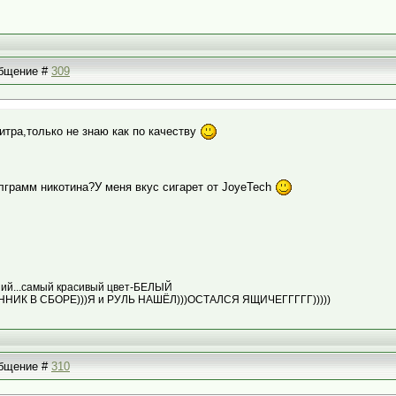
ообщение #
309
итра,только не знаю как по качеству
млграмм никотина?У меня вкус сигарет от JoyeTech
едний...самый красивый цвет-БЕЛЫЙ
АННИК В СБОРЕ)))Я и РУЛЬ НАШЁЛ)))ОСТАЛСЯ ЯЩИЧЕГГГГГ)))))
ообщение #
310