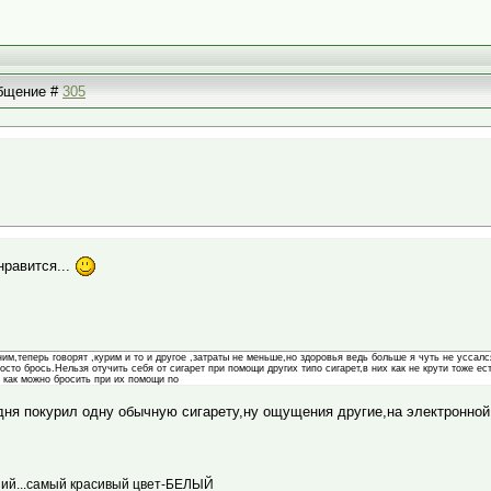
общение #
305
нравится...
ним,теперь говорят ,курим и то и другое ,затраты не меньше,но здоровья ведь больше я чуть не уссалс
осто брось.Нельзя отучить себя от сигарет при помощи других типо сигарет,в них как не крути тоже ес
ю как можно бросить при их помощи no
ня покурил одну обычную сигарету,ну ощущения другие,на электронной 
едний...самый красивый цвет-БЕЛЫЙ