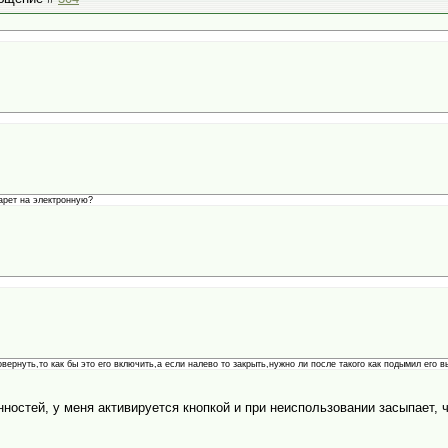
арет на электронную?
вернуть,то как бы это его включить,а если налево то закрыть,нужно ли после такого как подымил его 
ностей, у меня активируется кнопкой и при неиспользовании засыпает, чт