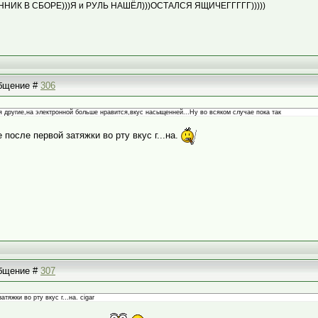
АННИК В СБОРЕ)))Я и РУЛЬ НАШЁЛ)))ОСТАЛСЯ ЯЩИЧЕГГГГГ)))))
общение #
306
 другие,на электронной больше нравится,вкус насыщенней...Ну во всяком случае пока так
 после первой затяжки во рту вкус г...на.
общение #
307
тяжки во рту вкус г...на. cigar