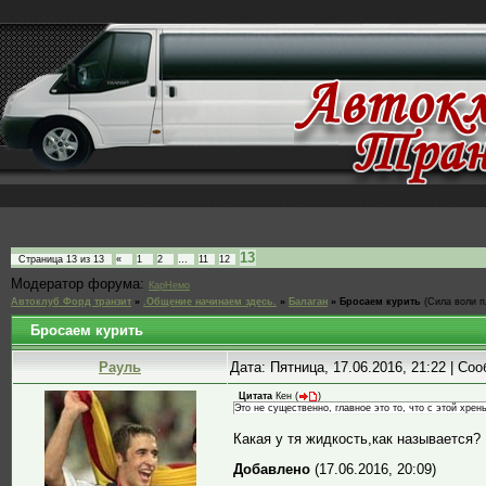
13
Страница
13
из
13
«
1
2
…
11
12
Модератор форума:
КарНемо
Автоклуб Форд транзит
»
.Общение начинаем здесь.
»
Балаган
»
Бросаем курить
(Сила воли п
Бросаем курить
Рауль
Дата: Пятница, 17.06.2016, 21:22 | С
Цитата
Кен
(
)
Это не существенно, главное это то, что с этой хре
Какая у тя жидкость,как называется?
Добавлено
(17.06.2016, 20:09)
---------------------------------------------