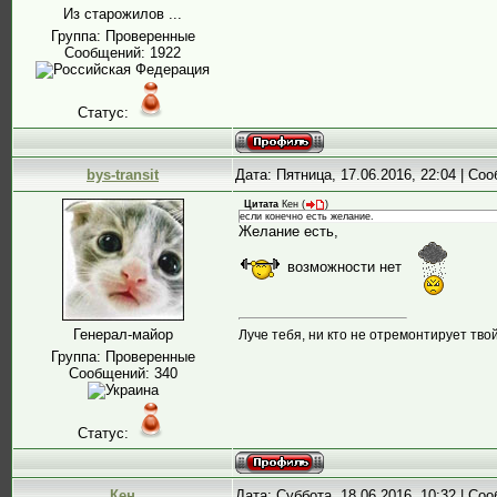
Из старожилов ...
Группа: Проверенные
Сообщений:
1922
Статус:
bys-transit
Дата: Пятница, 17.06.2016, 22:04 | С
Цитата
Кен
(
)
если конечно есть желание.
Желание есть,
возможности нет
Генерал-майор
Луче тебя, ни кто не отремонтирует твой
Группа: Проверенные
Сообщений:
340
Статус:
Кен
Дата: Суббота, 18.06.2016, 10:32 | С