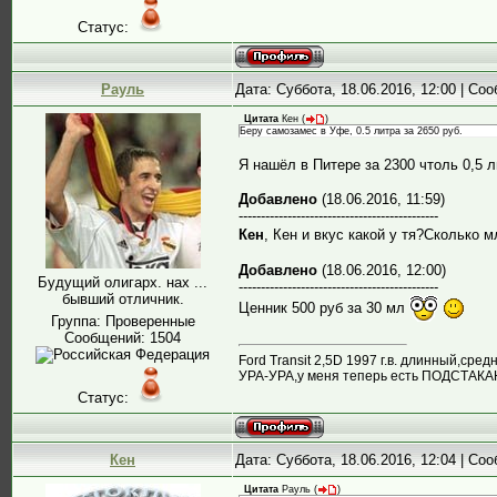
Статус:
Рауль
Дата: Суббота, 18.06.2016, 12:00 | С
Цитата
Кен
(
)
Беру самозамес в Уфе, 0.5 литра за 2650 руб.
Я нашёл в Питере за 2300 чтоль 0,5 л
Добавлено
(18.06.2016, 11:59)
---------------------------------------------
Кен
, Кен и вкус какой у тя?Сколько 
Добавлено
(18.06.2016, 12:00)
Будущий олигарх. нах ...
---------------------------------------------
бывший отличник.
Ценник 500 руб за 30 мл
Группа: Проверенные
Сообщений:
1504
Ford Transit 2,5D 1997 г.в. длинный,ср
УРА-УРА,у меня теперь есть ПОДСТАК
Статус:
Кен
Дата: Суббота, 18.06.2016, 12:04 | С
Цитата
Рауль
(
)