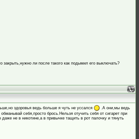
 то закрыть,нужно ли после такого как подымил его выключать?
еньше,но здоровья ведь больше я чуть не уссался
.А они,мы ведь
е обманывай себя,просто брось.Нельзя отучить себя от сигарет при
о даже не в никотине,а в привычке тащить в рот палочку и тянуть