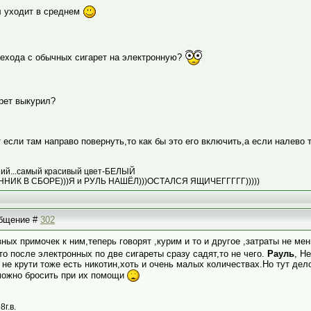
мл уходит в среднем
рехода с обычных сигарет на электронную?
арет выкурил?
 если там направо повернуть,то как бы это его включить,а если налево
едний...самый красивый цвет-БЕЛЫЙ
АННИК В СБОРЕ)))Я и РУЛЬ НАШЁЛ)))ОСТАЛСЯ ЯЩИЧЕГГГГГ)))))
ообщение #
302
зных примочек к ним,теперь говорят ,курим и то и другое ,затраты не м
о после электронных по две сигареты сразу садят,то не чего.
Рауль
, Н
 не крути тоже есть никотин,хоть и очень малых количествах.Но тут дел
можно бросить при их помощи
8г.в.