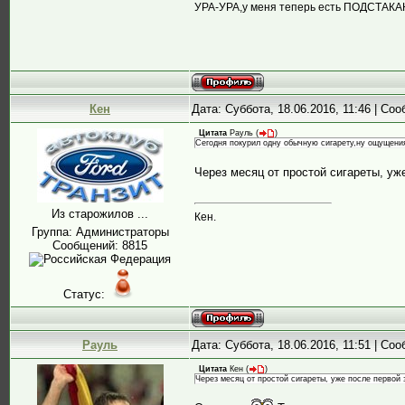
УРА-УРА,у меня теперь есть ПОДСТАК
Кен
Дата: Суббота, 18.06.2016, 11:46 | Со
Цитата
Рауль
(
)
Сегодня покурил одну обычную сигарету,ну ощущения
Через месяц от простой сигареты, уже
Из старожилов ...
Кен.
Группа: Администраторы
Сообщений:
8815
Статус:
Рауль
Дата: Суббота, 18.06.2016, 11:51 | Со
Цитата
Кен
(
)
Через месяц от простой сигареты, уже после первой за