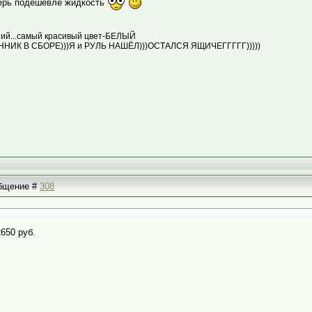
терь подешевле жидкость
едний...самый красивый цвет-БЕЛЫЙ
АННИК В СБОРЕ)))Я и РУЛЬ НАШЁЛ)))ОСТАЛСЯ ЯЩИЧЕГГГГГ)))))
общение #
308
650 руб.