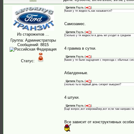
Цитата
Рауль
(
)
Какая у тя жидкость,как называется?
Самозамес.
Цитата
Рауль
(
)
Из старожилов ...
Сколько у тя жидкости в день мл уходит в среднем
Группа: Администраторы
Сообщений:
8815
4 грамма в сутки.
Цитата
Рауль
(
)
Какие у тя были ощущения с перехода с обычных сиг
Статус:
Абалденные.
Цитата
Рауль
(
)
сколько ты в первый день сигарет выкурил?
4 штуки.
Цитата
Рауль
(
)
Ещё вопрос,вот клиромайзер,вот если там направо по
Все зависит от конструктивных особен