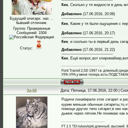
Кен
, Сколько у тя жидкости в день 
Добавлено
(17.06.2016, 20:09)
---------------------------------------------
Будущий олигарх. нах ...
бывший отличник.
Кен
, Какие у тя были ощущения с пе
Группа: Проверенные
Сообщений:
1504
Добавлено
(17.06.2016, 20:17)
---------------------------------------------
Кен
, и сколько ты в первый день сиг
Статус:
Добавлено
(17.06.2016, 21:22)
---------------------------------------------
Кен
, Ещё вопрос,вот клиромайзер,вот
Ford Transit 2,5D 1997 г.в. длинный,ср
УРА-УРА,у меня теперь есть ПОДСТАК
Эд-68
Дата: Пятница, 17.06.2016, 22:00 | С
Родичи понабирали этих сигарет и ра
курим меньше обычные сигареты,то,чт
помощи других типо сигарет,в них как
дымок через лёгкие.Не понимаю как 
FT 2.5 TDI lukas/epik.длинный, высокий. 9