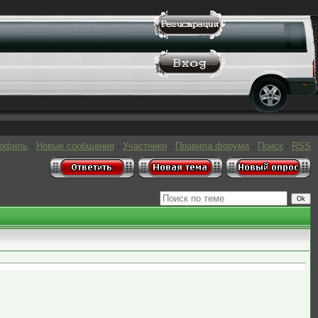
рофиль
·
Новые сообщения
·
Участники
·
Правила форума
·
Поиск
·
RSS