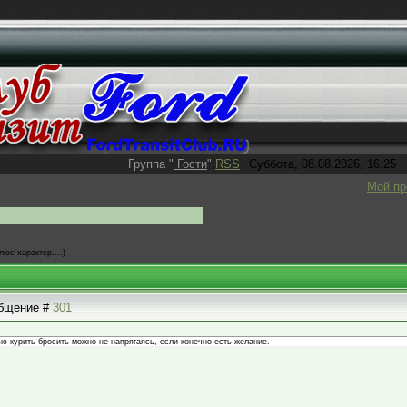
Группа
"
Гости
"
RSS
Суббота, 08.08.2026, 16:25
Мой п
люс характер....)
ообщение #
301
нью курить бросить можно не напрягаясь, если конечно есть желание.