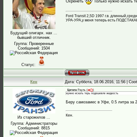
Охренеть
Только нужно искать 
Ford Transit 2,5D 1997 г.в. длинный,ср
УРА-УРА,у меня теперь есть ПОДСТАК
Будущий олигарх. нах ...
бывший отличник.
Группа: Проверенные
Сообщений:
1504
Статус:
Кен
Дата: Суббота, 18.06.2016, 11:56 | Со
Цитата
Рауль
(
)
нужно искать терь подешевле жидкость
Беру самозамес в Уфе, 0.5 литра за 2
Кен.
Из старожилов ...
Группа: Администраторы
Сообщений:
8815