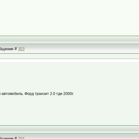
ообщение #
303
 автомобиль. Форд транзит 2.0 тди 2000г.
ообщение #
304