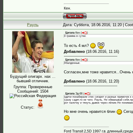
Кен.
Рауль
Дата: Суббота, 18.06.2016, 11:20 | Со
Цитата
Кен
(
)
4 грамма в сутки.
То есть 4 мл?
Добавлено
(18.06.2016, 11:16)
---------------------------------------------
Цитата
Кен
(
)
Абалденные.
Согласен,мне тоже нравится...Очень 
Будущий олигарх. нах ...
бывший отличник.
Добавлено
(18.06.2016, 11:20)
---------------------------------------------
Группа: Проверенные
Сообщений:
1504
Цитата
Эд-68
(
)
одичи понабирали этих сигарет и разных примочек к 
сразу садят,то не чего. Рауль, Не обманывай себя,пр
рот палочку и тянуть дымок через лёгкие.Не понима
Статус:
Но мне очень нравится блин
Сегод
Ford Transit 2,5D 1997 г.в. длинный,ср