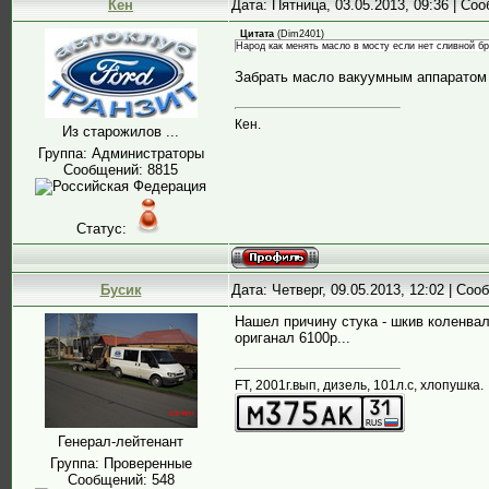
Кен
Дата: Пятница, 03.05.2013, 09:36 | С
Цитата
(
Dim2401
)
Народ как менять масло в мосту если нет сливной б
Забрать масло вакуумным аппаратом
Кен.
Из старожилов ...
Группа: Администраторы
Сообщений:
8815
Статус:
Бусик
Дата: Четверг, 09.05.2013, 12:02 | Со
Нашел причину стука - шкив коленвала
ориганал 6100р...
FT, 2001г.вып, дизель, 101л.с, хлопушка.
Генерал-лейтенант
Группа: Проверенные
Сообщений:
548