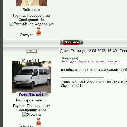
Лейтенант
Группа: Проверенные
Сообщений:
45
Статус:
pire111
Дата: Пятница, 12.04.2013, 16:49 | С
Цитата
(
Кен
)
Это воздухозаборник, он у тех, кто с лукасом.
не обязательно. много с лукасом но б
Transit 92г 130L 2.5D TCI Lucas 115 л.
Skype-pire111
Из старожилов ...
Группа: Проверенные
Сообщений:
4834
Статус: