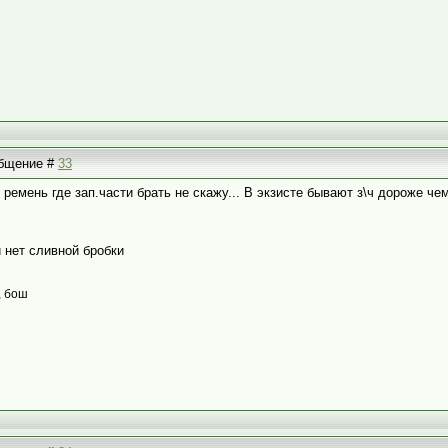
ообщение #
33
м ремень где зап.части брать не скажу... В экзисте бывают з\ч дороже че
 нет сливной бробки
, бош