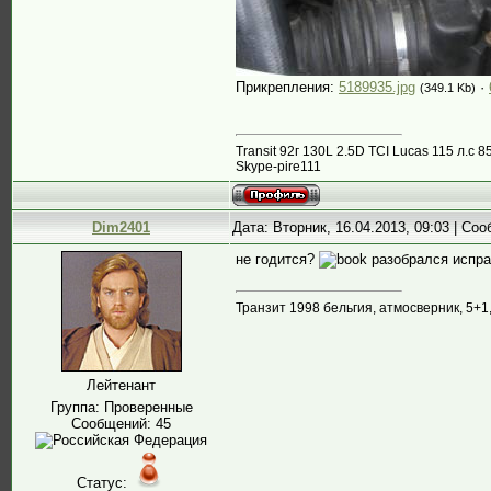
Прикрепления:
5189935.jpg
·
(349.1 Kb)
Transit 92г 130L 2.5D TCI Lucas 115 л.
Skype-pire111
Dim2401
Дата: Вторник, 16.04.2013, 09:03 | Со
не годится?
разобрался испр
Транзит 1998 бельгия, атмосверник, 5+1
Лейтенант
Группа: Проверенные
Сообщений:
45
Статус: