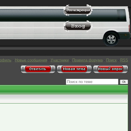
рофиль
·
Новые сообщения
·
Участники
·
Правила форума
·
Поиск
·
RSS