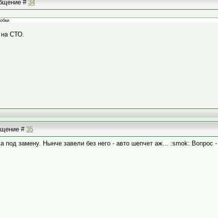
ообщение #
34
робки
 на СТО.
общение #
35
 под замену. Нынче завели без него - авто шепчет аж... :smok: Вопрос -