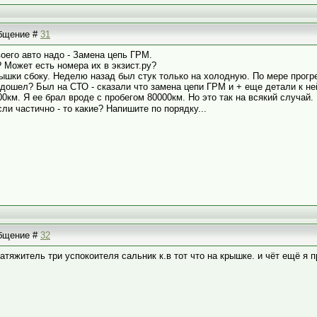
общение #
31
воего авто надо - Замена цепь ГРМ.
? Может есть номера их в экзист.ру?
крышки сбоку. Неделю назад был стук только на холодную. По мере прогре
дошел? Был на СТО - сказали что замена цепи ГРМ и + еще детали к ней.
км. Я ее брал вроде с пробегом 80000км. Но это так на всякий случай.
ли частично - то какие? Напишите по порядку...
общение #
32
атяжитель три успокоителя сальник к.в тот что на крышке. и чёт ещё я 