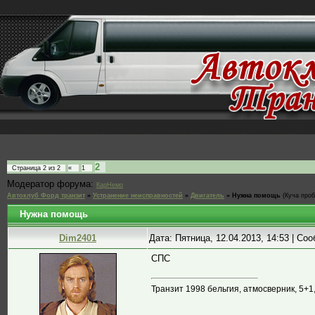
2
Страница
2
из
2
«
1
Модератор форума:
КарНемо
Автоклуб Форд транзит
»
Устранение неисправностей
»
Двигатель
»
Нужна помощь
(Куча про
Нужна помощь
Dim2401
Дата: Пятница, 12.04.2013, 14:53 | С
CПС
Транзит 1998 бельгия, атмосверник, 5+1