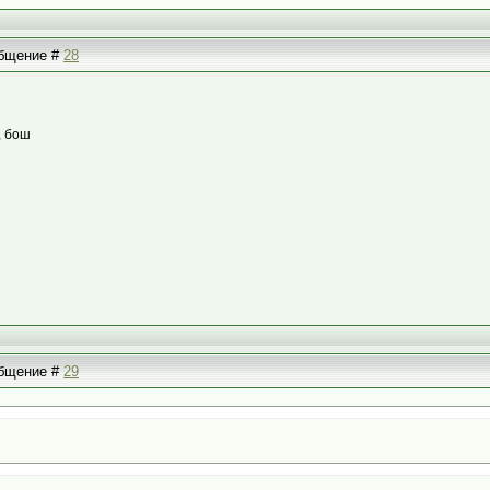
ообщение #
28
, бош
ообщение #
29