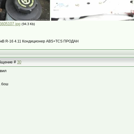
6605107.jpg
(94.3 Kb)
с 85кВ R-16 4.11 Кондиционер ABS+TCS ПРОДАН
общение #
30
авил
, бош