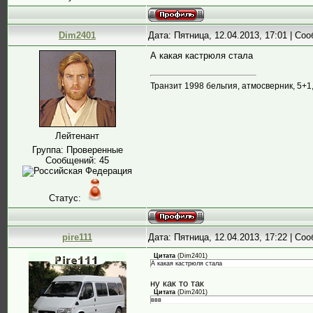
Dim2401
Дата: Пятница, 12.04.2013, 17:01 | С
А какая кастрюля стала
Транзит 1998 бельгия, атмосверник, 5+1
Лейтенант
Группа: Проверенные
Сообщений:
45
Статус:
pire111
Дата: Пятница, 12.04.2013, 17:22 | С
Цитата
(
Dim2401
)
А какая кастрюля стала
ну как то так
Цитата
(
Dim2401
)
ввв