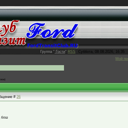
Группа
"
Гости
"
RSS
Суббота, 08.08.2026, 16:35
Мой п
блем)
ообщение #
26
, бош