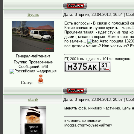
Бусик
Дата: Вторник, 23.04.2013, 16:54 | Со
Есть вопросы - В связи с поломкой с
Какие запчасти лучше купить - марка
Проблема такая: - идет стук из под 
дымит, масло в норме. Может срок по
по замене...
Авто прошла 132000
все детали менять? Или частично? Ес
Генерал-лейтенант
FT, 2001г.вып, дизель, 101л.с, хлопушка.
Группа: Проверенные
Сообщений:
548
Статус:
starik
Дата: Вторник, 23.04.2013, 20:57 | Со
менять фсё. никаких частично. цепь н
Климовск- не климакс.
Москва стоит-объезжайте!?