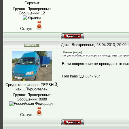
Сержант
Группа: Проверенные
Сообщений:
12
Статус:
televizor
Дата: Воскресенье, 28.04.2013, 20:09
Цитата
(
sergej
)
так уже пробевали все нормально!надо еще раз пров
Если напряжение не пропадает то смы
Ford transit ДТ 86г и 96г.
Среди телевизоров ПЕРВЫЙ,
нах... Турбо-телек.
Группа: Проверенные
Сообщений:
8088
Статус: