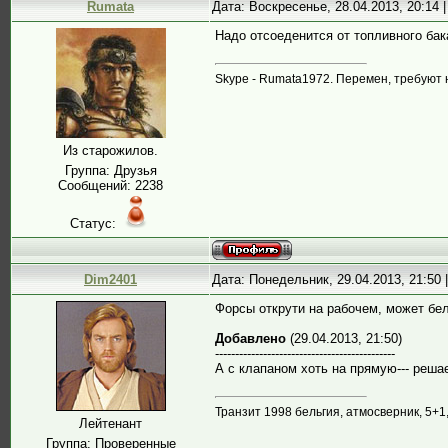
Rumata
Дата: Воскресенье, 28.04.2013, 20:14
Надо отсоеденится от топливного бака
Skype - Rumata1972. Перемен, требуют 
Из старожилов.
Группа: Друзья
Сообщений:
2238
Статус:
Dim2401
Дата: Понедельник, 29.04.2013, 21:50
Форсы открути на рабочем, может бе
Добавлено
(29.04.2013, 21:50)
---------------------------------------------
А с клапаном хоть на прямую--- решае
Транзит 1998 бельгия, атмосверник, 5+1
Лейтенант
Группа: Проверенные