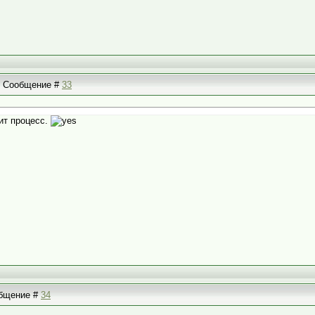
 | Сообщение #
33
ит процесс.
ообщение #
34