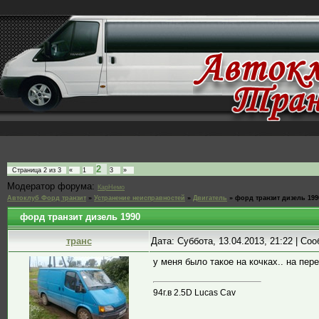
2
Страница
2
из
3
«
1
3
»
Модератор форума:
КарНемо
Автоклуб Форд транзит
»
Устранение неисправностей
»
Двигатель
»
форд транзит дизель 199
форд транзит дизель 1990
транс
Дата: Суббота, 13.04.2013, 21:22 | С
у меня было такое на кочках.. на пер
94г.в 2.5D Lucas Cav