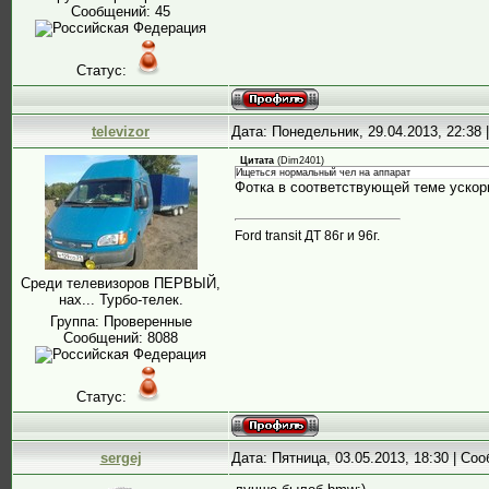
Сообщений:
45
Статус:
televizor
Дата: Понедельник, 29.04.2013, 22:38
Цитата
(
Dim2401
)
Ищеться нормальный чел на аппарат
Фотка в соответствующей теме ускор
Ford transit ДТ 86г и 96г.
Среди телевизоров ПЕРВЫЙ,
нах... Турбо-телек.
Группа: Проверенные
Сообщений:
8088
Статус:
sergej
Дата: Пятница, 03.05.2013, 18:30 | С