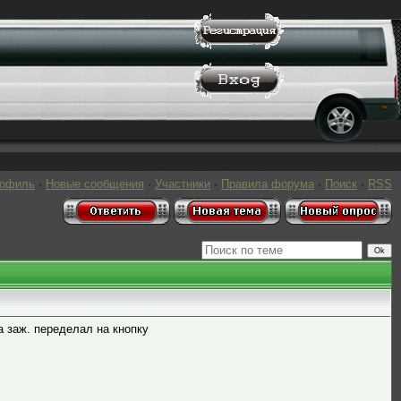
рофиль
·
Новые сообщения
·
Участники
·
Правила форума
·
Поиск
·
RSS
а заж. переделал на кнопку