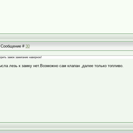
 | Сообщение #
30
ерить замок зажигание наверное!
сла лезь к замку нет.Возможно сам клапан ,далее только топливо.