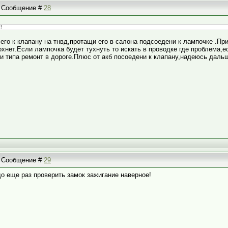
 | Сообщение #
28
!
го к клапану на тнвд,протащи его в салона подсоедени к лампочке .Пр
охнет.Если лампочка будет тухнуть то искать в проводке где проблема,е
и типа ремонт в дороге.Плюс от акб посоедени к клапану,надеюсь дальш
 | Сообщение #
29
о еще раз проверить замок зажигание наверное!