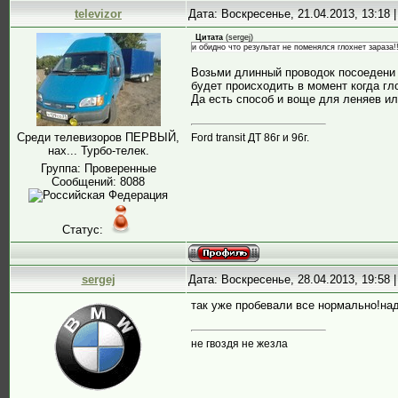
televizor
Дата: Воскресенье, 21.04.2013, 13:18
Цитата
(
sergej
)
и обидно что результат не поменялся глохнет зараза!!
Возьми длинный проводок посоедени е
будет происходить в момент когда гл
Да есть способ и воще для леняев ил
Среди телевизоров ПЕРВЫЙ,
Ford transit ДТ 86г и 96г.
нах... Турбо-телек.
Группа: Проверенные
Сообщений:
8088
Статус:
sergej
Дата: Воскресенье, 28.04.2013, 19:58
так уже пробевали все нормально!над
не гвоздя не жезла