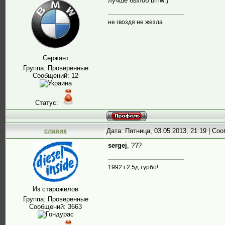
лучше былоб bmw:)
не гвоздя не жезла
Сержант
Группа: Проверенные
Сообщений:
12
Статус:
славик
Дата: Пятница, 03.05.2013, 21:19 | С
sergej
, ???
1992 г.2.5д турбо!
Из старожилов
Группа: Проверенные
Сообщений:
3663