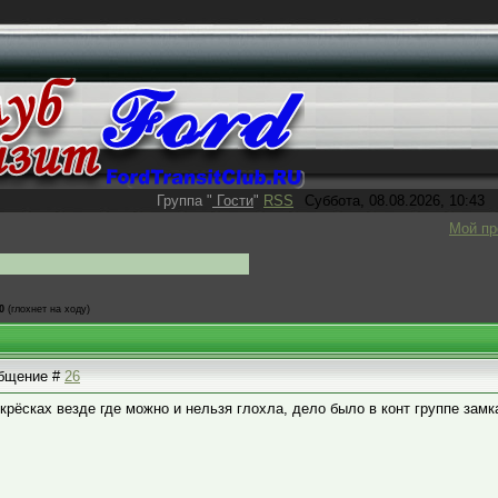
Группа
"
Гости
"
RSS
Суббота, 08.08.2026, 10:43
Мой п
0
(глохнет на ходу)
ообщение #
26
екрёсках везде где можно и нельзя глохла, дело было в конт группе замк