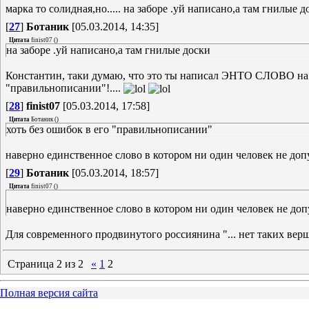
марка то солидная,но..... на заборе .уй написано,а там гнилые 
[
27
]
Ботаник
[05.03.2014, 14:35]
Цитата
finist07
(
)
на заборе .уй написано,а там гнилые доски
Константин, таки думаю, что это ты написал ЭНТО СЛОВО на со
"правильнописании"!....
[
28
]
finist07
[05.03.2014, 17:58]
Цитата
Ботаник
(
)
хоть без ошибок в его "правильнописании"
наверно единственное слово в котором ни один человек не до
[
29
]
Ботаник
[05.03.2014, 18:57]
Цитата
finist07
(
)
наверно единственное слово в котором ни один человек не до
Для современного продвинутого россиянина "... нет таких верш
Страница
2
из
2
«
1
2
Полная версия сайта