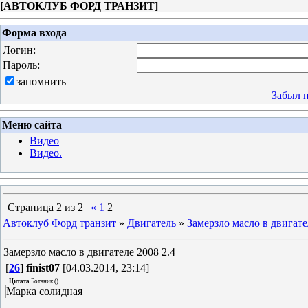
[
АВТОКЛУБ ФОРД ТРАНЗИТ
]
Форма входа
Логин:
Пароль:
запомнить
Забыл 
Меню сайта
Видео
Видео.
Страница
2
из
2
«
1
2
Автоклуб Форд транзит
»
Двигатель
»
Замерзло масло в двигате
Замерзло масло в двигателе 2008 2.4
[
26
]
finist07
[04.03.2014, 23:14]
Цитата
Ботаник
(
)
Марка солидная