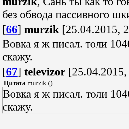
murzik
, Сань ты как то г
без обвода пассивного шки
[
66
]
murzik
[25.04.2015, 2
Вовка я ж писал. толи 104
скажу.
[
67
]
televizor
[25.04.2015,
Цитата
murzik
(
)
Вовка я ж писал. толи 104
скажу.