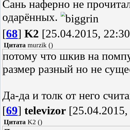
Сань наферно не прочита
одарённых.
[
68
]
K2
[25.04.2015, 22:30
Цитата
murzik
(
)
потому что шкив на помпу
размер разный но не суще
Да-да и толк от него счит
[
69
]
televizor
[25.04.2015,
Цитата
K2
(
)