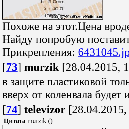
Похоже на этот.Цена врод
Найду попробую поставит
Прикрепления:
6431045.j
[
73
]
murzik
[28.04.2015, 1
в защите пластиковой тол
вверх от коленвала будет 
[
74
]
televizor
[28.04.2015,
Цитата
murzik
(
)