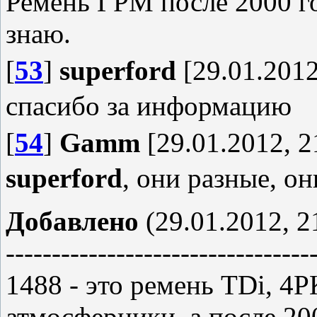
Ремень ГРМ после 2000 го
знаю.
[
53
]
superford
[29.01.2012
спасибо за информацию
[
54
]
Gamm
[29.01.2012, 2
superford
, они разные, он
Добавлено
(29.01.2012, 2
---------------------------------
1488 - это ремень TDi, 4Р
атмосферники, а после 20