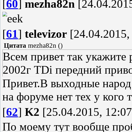
[
60
]
mezha82n
[24.04.2015
[
61
]
televizor
[24.04.2015,
Цитата
mezha82n
(
)
Всем привет так укажите 
2002г TDi передний приво
Привет.В выходные народ
на форуме нет тех у кого т
[
62
]
K2
[25.04.2015, 12:07
По моему тут вообще пр