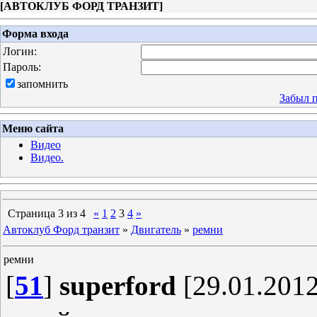
[
АВТОКЛУБ ФОРД ТРАНЗИТ
]
Форма входа
Логин:
Пароль:
запомнить
Забыл 
Меню сайта
Видео
Видео.
Страница
3
из
4
«
1
2
3
4
»
Автоклуб Форд транзит
»
Двигатель
»
ремни
ремни
[
51
]
superford
[29.01.2012