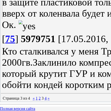
в защите пластиковой тол
вверх от коленвала будет 
Ок.
[
75
]
5979751
[17.05.2016, 
Кто сталкивался у меня Тр
2000гв.Заклинило компрес
который крутит ГУР и ко
обойти кондей коротким 
Страница
3
из
4
«
1
2
3
4
»
Полная версия сайта