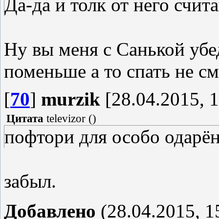
Да-да и толк от него счит
Ну вы меня с Санькой уб
поменьше а то спать не с
[
70
]
murzik
[28.04.2015, 1
Цитата
televizor
(
)
пофтори для особо одарё
забыл.
Добавлено
(28.04.2015, 1