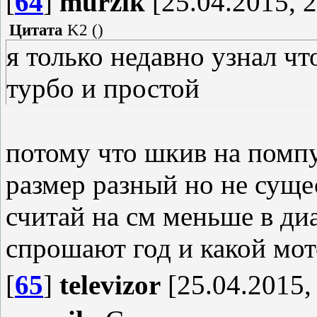
[
64
]
murzik
[25.04.2015, 2
Цитата
K2
(
)
я только недавно узнал чт
турбо и простой
потому что шкив на помпу
размер разный но не сущ
считай на см меньше в ди
спрошают год и какой мот
[
65
]
televizor
[25.04.2015,