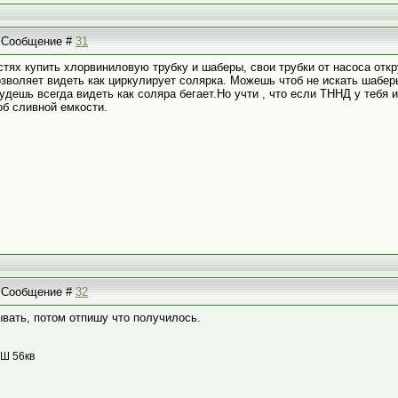
 | Сообщение #
31
стях купить хлорвиниловую трубку и шаберы, свои трубки от насоса откру
озволяет видеть как циркулирует солярка. Можешь чтоб не искать шаберы
будешь всегда видеть как соляра бегает.Но учти , что если ТННД у тебя 
об сливной емкости.
 | Сообщение #
32
ывать, потом отпишу что получилось.
ОШ 56кв