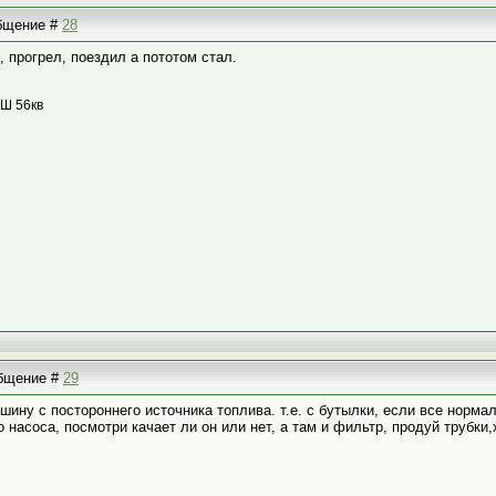
общение #
28
, прогрел, поездил а пототом стал.
ОШ 56кв
общение #
29
шину с постороннего источника топлива. т.е. с бутылки, если все нормал
 насоса, посмотри качает ли он или нет, а там и фильтр, продуй трубки