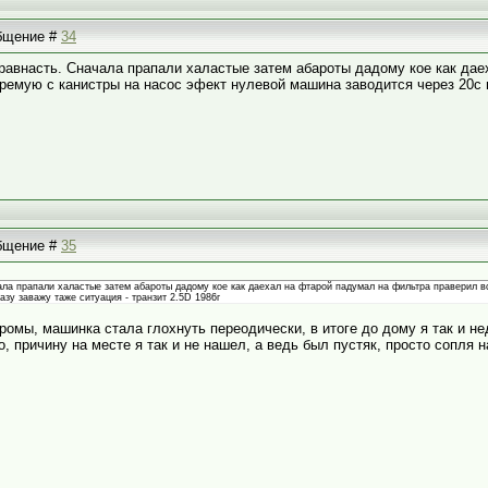
общение #
34
равнасть. Сначала прапали халастые затем абароты дадому кое как дае
ремую с канистры на насос эфект нулевой машина заводится через 20с гл
общение #
35
ла прапали халастые затем абароты дадому кое как даехал на фтарой падумал на фильтра праверил в
азу заважу таже ситуация - транзит 2.5D 1986г
ромы, машинка стала глохнуть переодически, в итоге до дому я так и не
о, причину на месте я так и не нашел, а ведь был пустяк, просто сопля