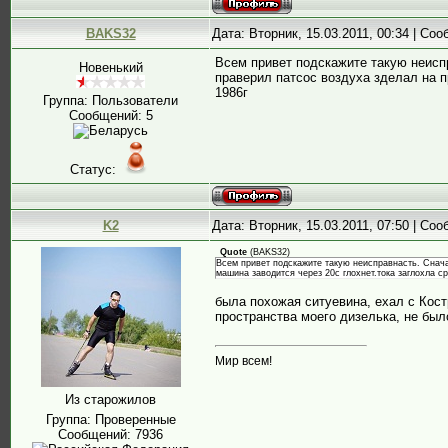
BAKS32
Дата: Вторник, 15.03.2011, 00:34 | Со
Всем привет подскажите такую неисп
Новенький
праверил патсос воздуха зделал на п
1986г
Группа: Пользователи
Сообщений:
5
Статус:
K2
Дата: Вторник, 15.03.2011, 07:50 | Со
Quote
(
BAKS32
)
Всем привет подскажите такую неисправнасть. Снача
машина заводится через 20с глохнет.тока заглохла ср
была похожая ситуевина, ехал с Кост
пространства моего дизелька, не был
Мир всем!
Из старожилов
Группа: Проверенные
Сообщений:
7936