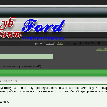
Группа
"
Гости
"
RSS
Пятница, 07.08.2026, 20:02
Мой п
...
(глохнет на ходу...что может быть??)
общение #
26
од горку начала потиху проподать тяга пока не заглох начал крутить ста
нули пробовол с толкача тоже нечего, что может быть? где проверять в 
ОШ 56кв