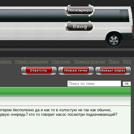
рофиль
·
Новые сообщения
·
Участники
·
Правила форума
·
Поиск
·
RSS
ртером бесполезно да и как то в холостую не так как обычно,
первую очередь? кто то говорит насос посмотри подкачивающий?