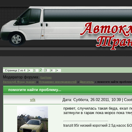
2
Страница
2
из
4
«
1
3
4
»
Модератор форума:
КарНемо
Автоклуб Форд транзит
»
Устранение неисправностей
»
Двигатель
»
помогите найти проблему
помогите найти проблему...
vik
Дата: Суббота, 26.02.2011, 10:39 | Со
привет, случилась такая беда, ехал п
затянули в гараж пока мороз пока тя
tranzit 95г низкий короткий 2.5д насос Б