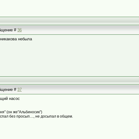
общение #
36
 никакова небыла
общение #
37
ющий насос
Оня" (он же"Альбиносик")
спал без просып...., не досыпал в общем.