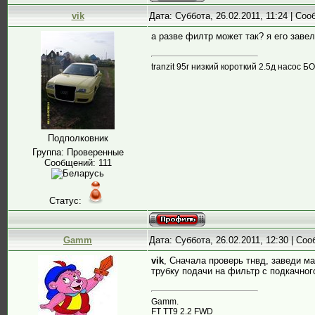
vik
Дата: Суббота, 26.02.2011, 11:24 | Со
а разве филтр может так? я его завел
tranzit 95г низкий короткий 2.5д насос Б
Подполковник
Группа: Проверенные
Сообщений:
111
Статус:
Gamm
Дата: Суббота, 26.02.2011, 12:30 | Со
vik
, Сначала проверь тнвд, заведи ма
трубку подачи на фильтр с подкачного
Gamm.
FT TT9 2.2 FWD