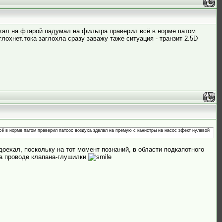
хал на фтарой падумал на фильтра праверил всё в норме патом
охнет.тока заглохла сразу заважу таже ситуация - транзит 2.5D
сё в норме патом праверил патсос воздуха зделал на премую с канистры на насос эфект нулевой
доехал, поскольку на тот момент познаний, в области подкапотного
 на проводе клапана-глушилки