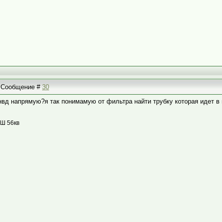
 | Сообщение #
30
нвд напрямую?я так понимамую от фильтра найти трубку которая идет в 
ОШ 56кв