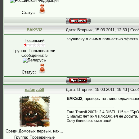
Статус:
BAKS32
Дата: Вторник, 15.03.2011, 12:39 | Со
глушилку я снимл полнастью эфекта
Новенький
Группа: Пользователи
Сообщений:
5
Статус:
nafanya59
Дата: Вторник, 15.03.2011, 19:43 | Со
BAKS32
, проверь топливоподкачива
Ford Transit 2007г. 2,4 DISEL 115л.с. "Бр
С малых лет жил в людях, ел не досыта, 
Хочу блинов со сметаной!
Среди Домовых первый, нах...
Группа: Проверенные