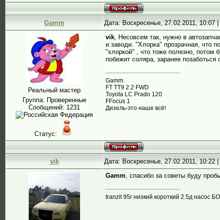
Gamm
Дата: Воскресенье, 27.02.2011, 10:07
vik
, Несовсем так, нужно в автозапча
и заводи. "Хлорка" прозрачная, что п
"хлоркой" , что тоже полезно, потом 
побежит соляра, заранее позаботься 
Gamm.
FT TT9 2.2 FWD
Реальный мастер
Toyota LC Prado 120
Группа: Проверенные
FFocus 1
Сообщений:
1231
Дизель-это наше всё!
Статус:
vik
Дата: Воскресенье, 27.02.2011, 10:22
Gamm
, спасибо за советы буду проб
tranzit 95г низкий короткий 2.5д насос Б