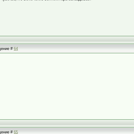
бщение #
64
бщение #
65