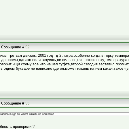
 | Сообщение #
52
ачал греться движок, 2001 год тд 2 литра,особенно когда в горку,темпе
 до нормы,однако если газуешь,не сильно ,так ,потихоньку,температура
оворит ищи схему,все что нашел туфта,второй сегодня заставил промыть
 в одном букваре не написано где он,может накипь на нем какая,такое ч
 | Сообщение #
53
 написано где он,может накипь на нем какая
обность проверяли ?