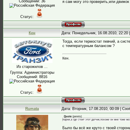
Сообщений:
36
я сам могу это проверить,или движок
Статус:
Кен
Дата: Понедельник, 16.08.2010, 22:20
Тогда, если термостат певчий, а сис
с температурным балансом ?
Кен.
Из старожилов ...
Группа: Администраторы
Сообщений:
8816
Статус:
Rumata
Дата: Вторник, 17.08.2010, 00:09 | Со
Quote
(
perets
)
парни,а где стоит этот датчик,похоже он мне тоже мо
Было бы всё же круто с твоей сторон