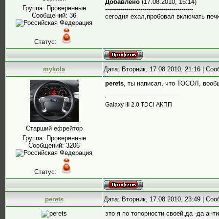
Добавлено
(17.08.2010, 16:14)
Группа: Проверенные
---------------------------------------------
Сообщений:
36
сегодня ехал,пробовал включать печк
Статус:
mykola
Дата: Вторник, 17.08.2010, 21:16 | Со
perets
, ты написал, что ТОСОЛ, вооб
Galaxy III 2.0 TDCi АКПП
Старший ефрейтор
Группа: Проверенные
Сообщений:
3206
Статус:
perets
Дата: Вторник, 17.08.2010, 23:49 | Со
это я по топорности своей,да -да ант