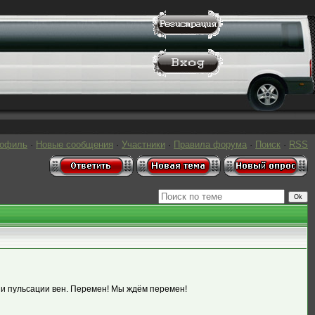
рофиль
·
Новые сообщения
·
Участники
·
Правила форума
·
Поиск
·
RSS
 и пульсации вен. Перемен! Мы ждём перемен!