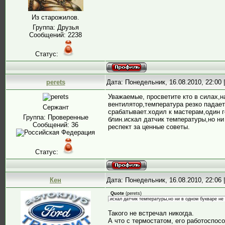
Из старожилов.
Группа: Друзья
Сообщений:
2238
Статус:
perets
Дата: Понедельник, 16.08.2010, 22:00
Уважаемые, просветите кто в силах,н
вентилятор,температура резко падает
Сержант
срабатывает.ходил к мастерам,один г
Группа: Проверенные
блин.искал датчик температуры,но ни
Сообщений:
36
респект за ценные советы.
Статус:
Кен
Дата: Понедельник, 16.08.2010, 22:06
Quote
(
perets
)
.искал датчик температуры,но ни в одном букваре не
Такого не встречал никогда.
А что с термостатом, его работоспос