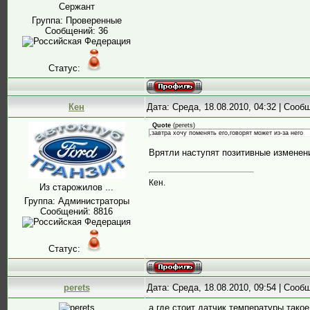
Сержант
Группа: Проверенные
Сообщений:
36
Статус:
Кен
Дата: Среда, 18.08.2010, 04:32 | Соо
Quote
(
perets
)
,завтра хочу поменять его,говорят может из-за него
Врятли наступят позитивные изменения
Кен.
Из старожилов ...
Группа: Администраторы
Сообщений:
8816
Статус:
perets
Дата: Среда, 18.08.2010, 09:54 | Соо
а где стоит датчик температуры,тако