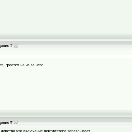
бщение #
62
, греется не из за него.
бщение #
63
е чувство,что включение вентилятора запаздывает