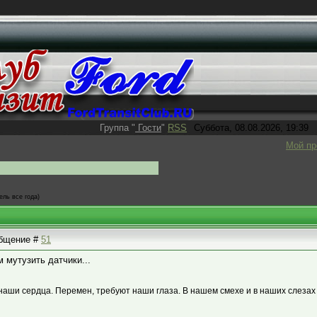
Группа
"
Гости
"
RSS
Суббота, 08.08.2026, 19:39
Мой п
ель все года)
ообщение #
51
 мутузить датчики...
наши сердца. Перемен, требуют наши глаза. В нашем смехе и в наших слезах