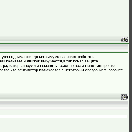
ратура поднимается до максимума,начинает работать
 зашкаливает и движок вырубается,я так понял защита
 радиатор снаружи и поменять тосол,но воз и ныне там,греется
увство,что вентилятор включается с некоторым опозданием. заранее