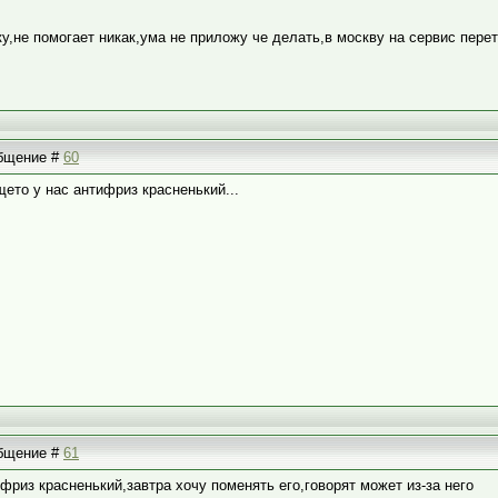
у,не помогает никак,ума не приложу че делать,в москву на сервис перет
общение #
60
щето у нас антифриз красненький...
общение #
61
ифриз красненький,завтра хочу поменять его,говорят может из-за него