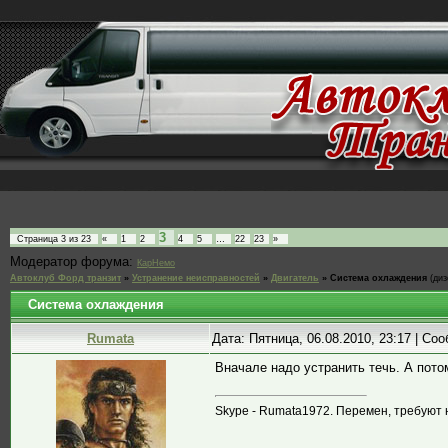
3
Страница
3
из
23
«
1
2
4
5
…
22
23
»
Модератор форума:
КарНемо
Автоклуб Форд транзит
»
Устранение неисправностей
»
Двигатель
»
Система охлаждения
(диз
Система охлаждения
Rumata
Дата: Пятница, 06.08.2010, 23:17 | С
Вначале надо устранить течь. А потом
Skype - Rumata1972. Перемен, требуют 