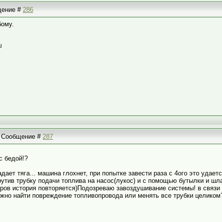
бщение #
286
бому.
ш
 | Сообщение #
287
с бедой!?
 падает тяга... машина глохнет, при попытке завести раза с 4ого это уда
рутив трубку подачи топлива на насос(лукос) и с помощью бутылки и шла
етров история повторяется)Подозреваю завоздушивание системы! в связи 
жно найти повреждение топливопровода или менять все трубки целиком