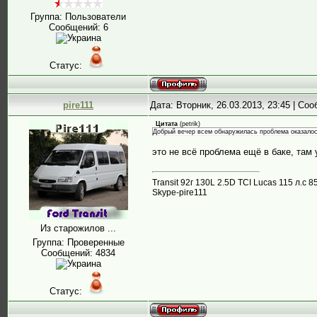
Группа: Пользователи
Сообщений:
6
Статус:
pire111
Дата: Вторник, 26.03.2013, 23:45 | Со
Цитата
(
petrik
)
Добрый вечер всем обнаружилась проблема оказалос
это не всё проблема ещё в баке, там
Transit 92г 130L 2.5D TCI Lucas 115 л.
Skype-pire111
Из старожилов ...
Группа: Проверенные
Сообщений:
4834
Статус: