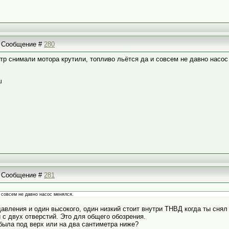
 | Сообщение #
280
р снимали мотора крутили, топливо льётся да и совсем не давно насос
ш
 | Сообщение #
281
и совсем не давно насос менялся.
давления и один высокого, один низкий стоит внутри ТНВД когда ты снял
и с двух отверстий. Это для общего обозрения.
была под верх или на два сантиметра ниже?