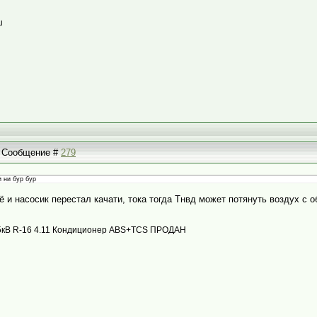
ш
 | Сообщение #
279
и ни бур бур
ё и насосик перестал качати, тока тогда Тнвд может потянуть воздух с 
с 85кВ R-16 4.11 Кондиционер ABS+TCS ПРОДАН