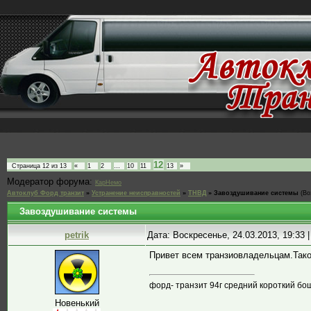
12
Страница
12
из
13
«
1
2
…
10
11
13
»
Модератор форума:
КарНемо
Автоклуб Форд транзит
»
Устранение неисправностей
»
ТНВД
»
Завоздушивание системы
(Во
Завоздушивание системы
petrik
Дата: Воскресенье, 24.03.2013, 19:33
Привет всем транзиовладельцам.Тако
форд- транзит 94г средний короткий бо
Новенький