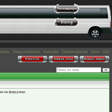
рофиль
·
Новые сообщения
·
Участники
·
Правила форума
·
Поиск
·
RSS
ки на форсунках.