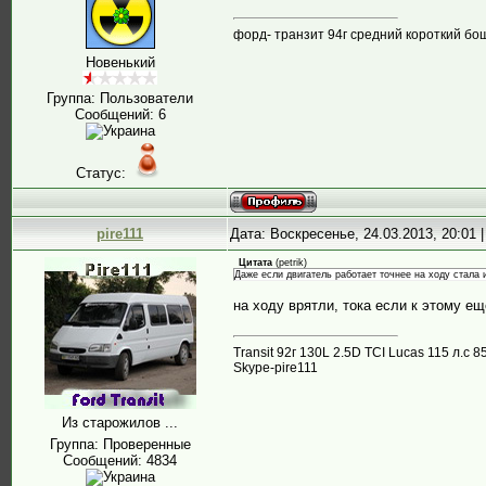
форд- транзит 94г средний короткий бо
Новенький
Группа: Пользователи
Сообщений:
6
Статус:
pire111
Дата: Воскресенье, 24.03.2013, 20:01
Цитата
(
petrik
)
Даже если двигатель работает точнее на ходу стала 
на ходу врятли, тока если к этому ещ
Transit 92г 130L 2.5D TCI Lucas 115 л.
Skype-pire111
Из старожилов ...
Группа: Проверенные
Сообщений:
4834