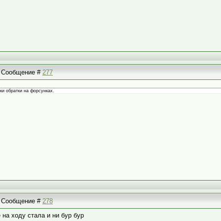
 | Сообщение #
277
ки обратки на форсунках.
 | Сообщение #
278
 на ходу стала и ни бур бур