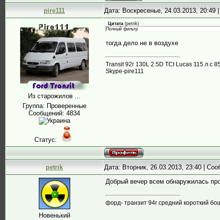
pire111
Дата: Воскресенье, 24.03.2013, 20:49
Цитата
(
petrik
)
Полный фильтр
тогда дело не в воздухе
Transit 92г 130L 2.5D TCI Lucas 115 л.
Skype-pire111
Из старожилов ...
Группа: Проверенные
Сообщений:
4834
Статус:
petrik
Дата: Вторник, 26.03.2013, 23:40 | Со
Добрый вечер всем обнаружилась про
форд- транзит 94г средний короткий бо
Новенький