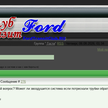
Группа
"
Гости
"
RSS
Четверг, 06.08.2026, 01:34
Мой п
здух в системе и как с ним бороться)
 | Сообщение #
276
й вопрос? Может ли звоздушится система если потрескали трубки обрат
ш