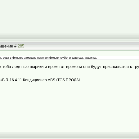
общение #
285
ь вода в фильтре замерзла поменял фильтр трубки и завелась машинка.
 у тебя ледяные шарики и время от времени они будут присасоватся к тру
с 85кВ R-16 4.11 Кондиционер ABS+TCS ПРОДАН