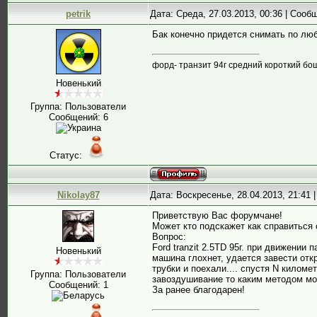
petrik
Дата: Среда, 27.03.2013, 00:36 | Соо
Бак конечно придется снимать по лю
форд- транзит 94г средний короткий бо
Новенький
Группа: Пользователи
Сообщений:
6
Статус:
Nikolay87
Дата: Воскресенье, 28.04.2013, 21:41
Приветствую Вас форумчане!
Может кто подскажет как справиться 
Вопрос:
Ford tranzit 2.5TD 95г. при движении
Новенький
машина глохнет, удается завести отк
трубки и поехали.... спустя N килом
Группа: Пользователи
завоздушивание то каким методом мо
Сообщений:
1
За ранее благодарен!