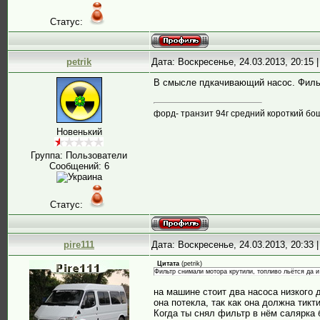
Статус:
petrik
Дата: Воскресенье, 24.03.2013, 20:15
В смысле пдкачивающий насос. Фильт
форд- транзит 94г средний короткий бо
Новенький
Группа: Пользователи
Сообщений:
6
Статус:
pire111
Дата: Воскресенье, 24.03.2013, 20:33
Цитата
(
petrik
)
Фильтр снимали мотора крутили, топливо льётся да 
на машине стоит два насоса низкого 
она потекла, так как она должна тикт
Когда ты снял фильтр в нём салярка 