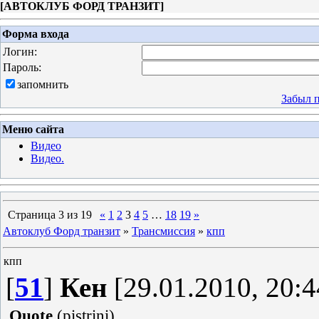
[
АВТОКЛУБ ФОРД ТРАНЗИТ
]
Форма входа
Логин:
Пароль:
запомнить
Забыл 
Меню сайта
Видео
Видео.
Страница
3
из
19
«
1
2
3
4
5
…
18
19
»
Автоклуб Форд транзит
»
Трансмиссия
»
кпп
кпп
[
51
]
Кен
[29.01.2010, 20:4
Quote
(
pistrini
)