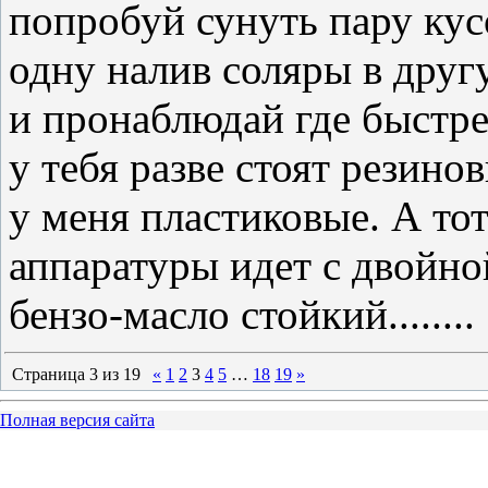
попробуй сунуть пару кус
одну налив соляры в другую
и пронаблюдай где быстрее 
у тебя разве стоят резин
у меня пластиковые. А тот
аппаратуры идет с двойно
бензо-масло стойкий........
Страница
3
из
19
«
1
2
3
4
5
…
18
19
»
Полная версия сайта