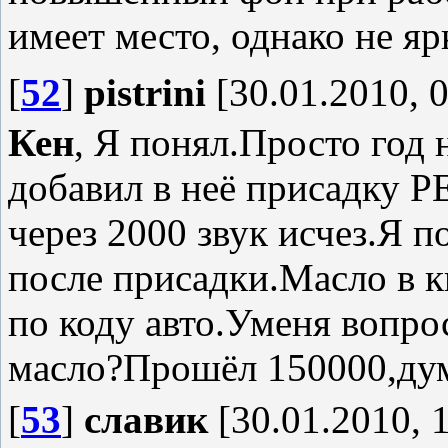
имеет место, однако не я
[
52
]
pistrini
[30.01.2010, 0
Кен
, Я понял.Просто год 
добавил в неё присадку 
через 2000 звук исчез.Я п
после присадки.Масло в к
по коду авто.Уменя вопро
масло?Прошёл 150000,ду
[
53
]
славик
[30.01.2010, 