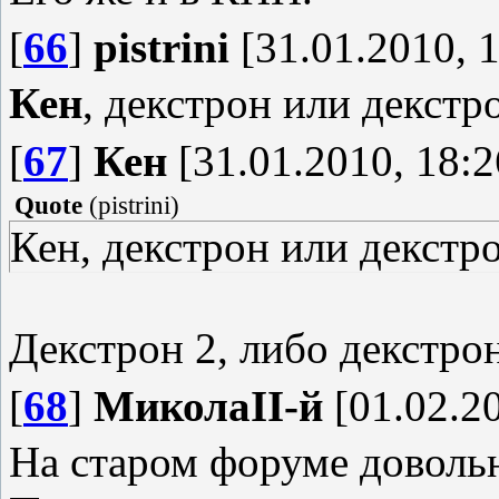
[
66
]
pistrini
[31.01.2010, 1
Кен
, декстрон или декстр
[
67
]
Кен
[31.01.2010, 18:2
Quote
(
pistrini
)
Кен, декстрон или декстр
Декстрон 2, либо декстро
[
68
]
МиколаII-й
[01.02.20
На старом форуме довольн