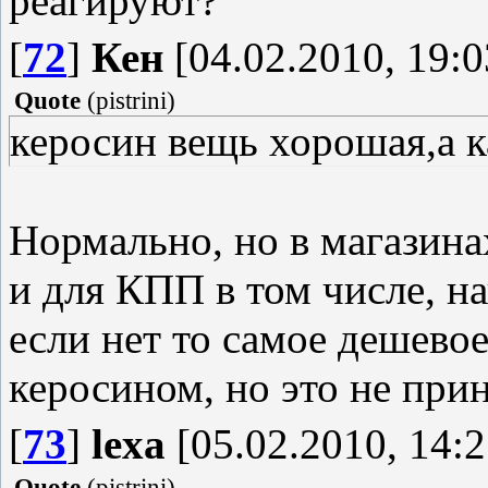
реагируют?
[
72
]
Кен
[04.02.2010, 19:0
Quote
(
pistrini
)
керосин вещь хорошая,а к
Нормально, но в магазин
и для КПП в том числе, н
если нет то самое дешево
керосином, но это не при
[
73
]
lexa
[05.02.2010, 14:2
Quote
(
pistrini
)