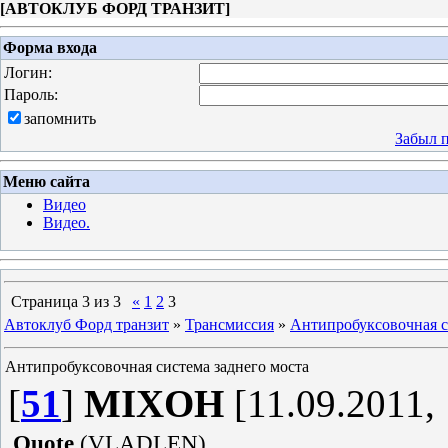
[
АВТОКЛУБ ФОРД ТРАНЗИТ
]
Форма входа
Логин:
Пароль:
запомнить
Забыл 
Меню сайта
Видео
Видео.
Страница
3
из
3
«
1
2
3
Автоклуб Форд транзит
»
Трансмиссия
»
Антипробуксовочная с
Антипробуксовочная система заднего моста
[
51
]
MIXOH
[11.09.2011, 
Quote
(
VLADLEN
)