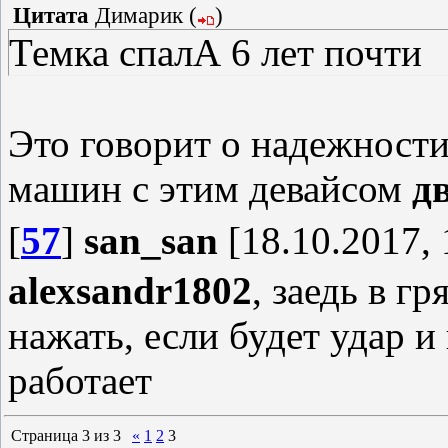
Цитата
Димарик
(
)
Темка спалА 6 лет почти
Это говорит о надежност
машин с этим девайсом
д
[
57
]
san_san
[18.10.2017, 
alexsandr1802
, заедь в г
нажать, если будет удар и
работает
Страница
3
из
3
«
1
2
3