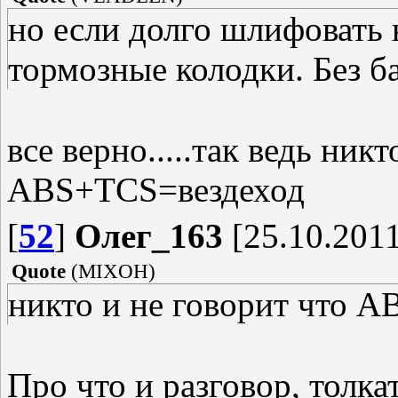
но если долго шлифовать 
тормозные колодки. Без б
все верно.....так ведь ник
ABS+TCS=вездеход
[
52
]
Олег_163
[25.10.2011
Quote
(
MIXOH
)
никто и не говорит что 
Про что и разговор, толка