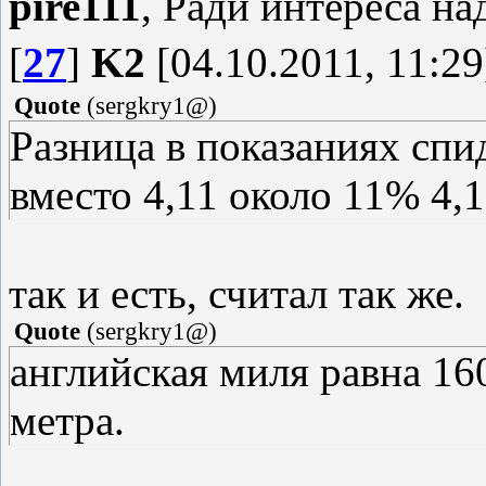
pire111
, Ради интереса на
[
27
]
K2
[04.10.2011, 11:29
Quote
(
sergkry1@
)
Разница в показаниях спи
вместо 4,11 около 11% 4,
так и есть, считал так же.
Quote
(
sergkry1@
)
английская миля равна 16
метра.