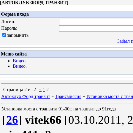
[
АВТОКЛУБ ФОРД ТРАНЗИТ
]
Форма входа
Логин:
Пароль:
запомнить
Забыл 
Меню сайта
Видео
Видео.
Страница
2
из
2
«
1
2
Автоклуб Форд транзит
»
Трансмиссия
»
Установка моста с тран
Установка моста с транзита 91-00г. на транзит до 91года
[
26
]
vitek66
[03.10.2011, 2