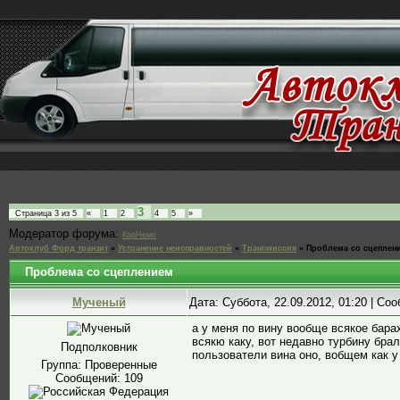
3
Страница
3
из
5
«
1
2
4
5
»
Модератор форума:
КарНемо
Автоклуб Форд транзит
»
Устранение неисправностей
»
Трансмиссия
»
Проблема со сцеплен
Проблема со сцеплением
Мученый
Дата: Суббота, 22.09.2012, 01:20 | С
а у меня по вину вообще всякое барах
всякю каку, вот недавно турбину брал,
Подполковник
пользователи вина оно, вобщем как у 
Группа: Проверенные
Сообщений:
109