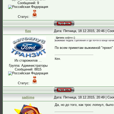
Сообщений:
9
Статус:
Кен
Дата: Пятница, 18.12.2015, 20:46 | С
Цитата
sadjime
(
)
выжимаю педаль сцепления и где почти в конце начи
По всем приметам выжимной "проел" 
Кен.
Из старожилов ...
Группа: Администраторы
Сообщений:
8815
Статус:
sadjime
Дата: Пятница, 18.12.2015, 20:49 | С
Да, но до того, как трос лопнул, был