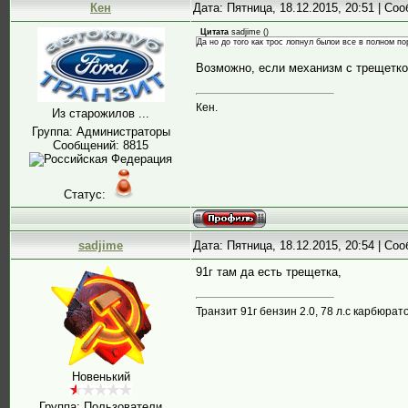
Кен
Дата: Пятница, 18.12.2015, 20:51 | С
Цитата
sadjime
(
)
Да но до того как трос лопнул былои все в полном п
Возможно, если механизм с трещеткой
Кен.
Из старожилов ...
Группа: Администраторы
Сообщений:
8815
Статус:
sadjime
Дата: Пятница, 18.12.2015, 20:54 | С
91г там да есть трещетка,
Транзит 91г бензин 2.0, 78 л.с карбюра
Новенький
Группа: Пользователи