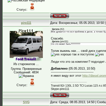
Статус:
pire111
Дата: Воскресенье, 05.05.2013, 10:50
Цитата
(
K2
)
Мне думается что вся проблема в диске, а точнее буд
Спасибо.
Цитата
(
pire111
)
что это может быть????????
Толик выкинь нах.... свой диск сцеп
хорошо так и поступлю
Люди что это за комплект? подходит 
Из старожилов ...
Добавлено
(05.05.2013, 10:50)
Группа: Проверенные
---------------------------------------------
Сообщений:
4834
я имел виду вот этот
http://diesel.pr
Статус:
Transit 92г 130L 2.5D TCI Lucas 115 л.
Skype-pire111
SVG
Дата: Среда, 08.05.2013, 14:50 | Соо