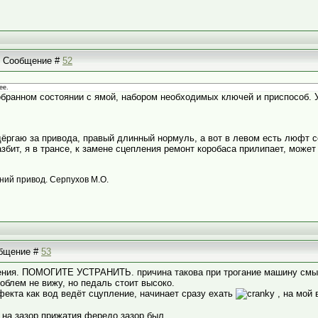
 | Сообщение #
52
ее.
обранном состоянии с ямой, набором необходимых ключей и приспособ. У
ргаю за привода, правый длинный нормуль, а вот в левом есть люфт со
збит, я в трансе, к замене сцепления ремонт коробаса прилипает, может
дний привод. Серпухов М.О.
ообщение #
53
ения. ПОМОГИТЕ УСТРАНИТЬ. причина такова при трогание машину смыка
облем не вижу, но педаль стоит высоко.
фекта как вод ведёт сцупление, начинает сразу ехать
, на мой 
 на зазор прижатия фередо зазор был.