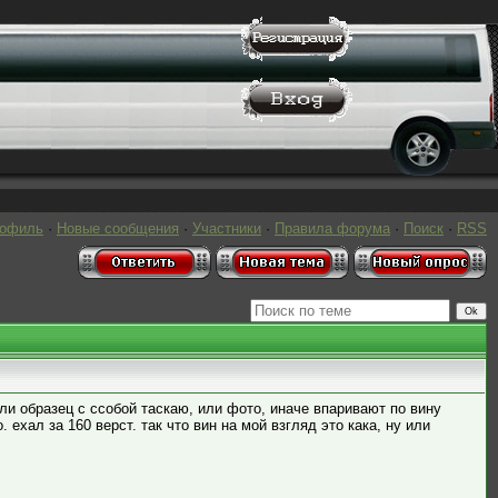
рофиль
·
Новые сообщения
·
Участники
·
Правила форума
·
Поиск
·
RSS
или образец с ссобой таскаю, или фото, иначе впаривают по вину
 ехал за 160 верст. так что вин на мой взгляд это кака, ну или