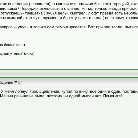
сик сцепления ( порвался), в магазине в наличии был тока турецкий, ок
равильный? Передачи включаются отлично, мягко, только иногда при вы
отпускаешь- трещетка ( зубья целы, смотрел, люфт правда есть неболь
 выжимной стал чуть шумнее, и берет у самого пола ( со старым тросико
я вопросы- учусь я только сам ремонтироватся. Вот пришло тепло, пытаю
(на бюллетене)
адкий утенок" (пока)
ообщение #
57
У меня лопнул трос сцепления, купил по вину, все один в один, постав
 Машин раньше не было, поэтому ни одной мысли нет. Помогите!