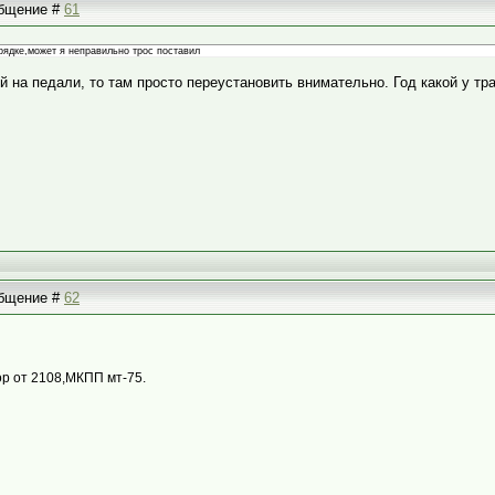
ообщение #
61
орядке,может я неправильно трос поставил
 на педали, то там просто переустановить внимательно. Год какой у тра
ообщение #
62
тор от 2108,МКПП мт-75.