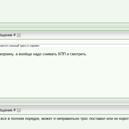
ообщение #
58
нается сильный треск и скрежет
корзину, а вообще надо снимать КПП и смотреть.
ообщение #
59
о все в полном порядке, может я неправильно трос поставил или он коро