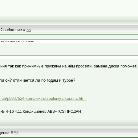
 | Сообщение #
55
ет сказать в его составе..
ления так как прижимные пружины на нём просели, замена диска поможет.
ли он? отличается ли по годам и турбе?
om.ua/p9987524-komplekt-stsepleniya-korzina.html
с 85кВ R-16 4.11 Кондиционер ABS+TCS ПРОДАН
бщение #
56