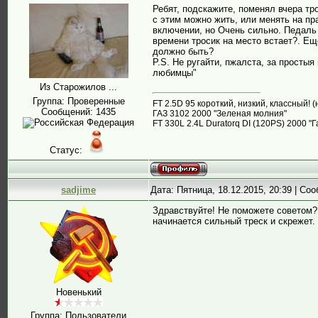
Ребят, подскажите, поменял вчера тро
с этим можно жить, или менять на п
включении, но Очень сильно. Педаль 
времени тросик на место встает?. Еще
должно быть?
P.S. Не ругайти, пжалста, за просты
любимцы"
Из Старожилов ...
Группа: Проверенные
FT 2.5D 95 короткий, низкий, классный! 
Сообщений:
1435
ГАЗ 3102 2000 "Зеленая молния"
FT 330L 2.4L Duratorq DI (120PS) 2000 "Г
Статус:
sadjime
Дата: Пятница, 18.12.2015, 20:39 | С
Здравствуйте! Не поможете советом? 
начинается сильный треск и скрежет.
Новенький
Группа: Пользователи