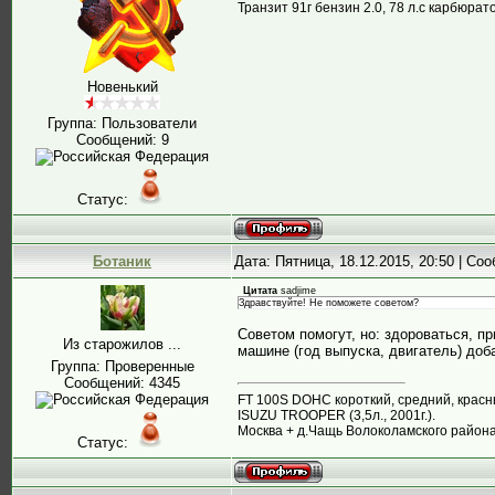
Транзит 91г бензин 2.0, 78 л.с карбюра
Новенький
Группа: Пользователи
Сообщений:
9
Статус:
Ботаник
Дата: Пятница, 18.12.2015, 20:50 | С
Цитата
sadjime
Здравствуйте! Не поможете советом?
Советом помогут, но: здороваться, п
Из старожилов ...
машине (год выпуска, двигатель) доб
Группа: Проверенные
Сообщений:
4345
FT 100S DOHC короткий, средний, красны
ISUZU TROOPER (3,5л., 2001г.).
Москва + д.Чащь Волоколамского района
Статус: