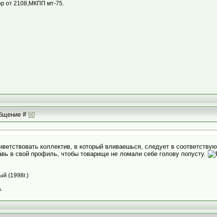
тор от 2108,МКПП мт-75.
ообщение #
60
риветствовать коллектив, в который вливаешься, следует в соответству
авь в свой профиль, чтобы товарище не ломали себе голову попусту.
й (1998г.)
.