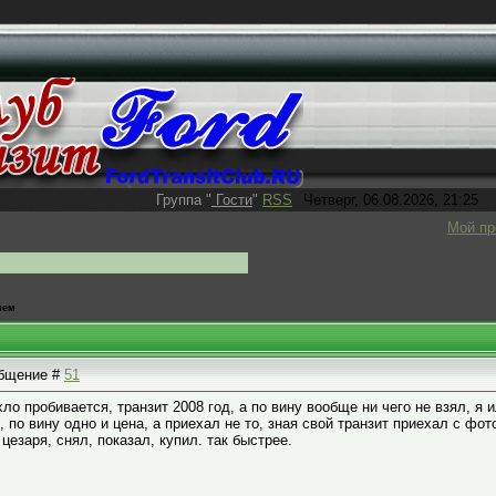
Группа
"
Гости
"
RSS
Четверг, 06.08.2026, 21:25
Мой п
ием
ообщение #
51
ло пробивается, транзит 2008 год, а по вину вообще ни чего не взял, я 
 по вину одно и цена, а приехал не то, зная свой транзит приехал с фото.
цезаря, снял, показал, купил. так быстрее.