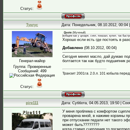
Статус:
Тунгус
Дата: Понедельник, 08.10.2012, 00:04
Quote
(
Мученый
)
вобщем как у цезаря, снял, показал, купил. так быстр
Хорошо если есть где постоять в раз
Добавлено
(08.10.2012, 00:04)
---------------------------------------------
Сегодня менял масло, дай думаю подё
Генерал-майор
болтается так как будто подшипник ра
Группа: Проверенные
Сообщений:
499
Транзит 2001г.в. 2.0.л. 101 кобыла пере
Статус:
pire111
Дата: Суббота, 04.05.2013, 19:50 | С
У меня проблема с комфортом сцепл
проварена мной, в нажиме корзины пр
при отпускании педали нет такого эф
может быть????????
когда ставил сцепления то посмотрел