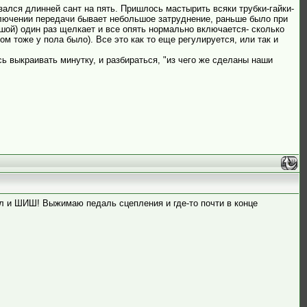
азался длинней сант на пять. Пришлось мастырить всяки трубки-гайки-
ключении передачи бывает небольшое затруднение, раньше было при
шой) один раз щелкает и все опять нормально включается- сколько
м тоже у пола было). Все это как то еще регулируется, или так и
сь выкраивать минутку, и разбираться, "из чего же сделаны наши
ил и ШИШ! Выжимаю педаль сцепления и где-то почти в конце