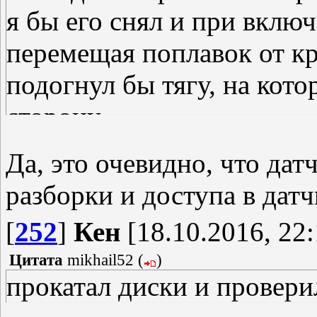
я бы его снял и при вклю
перемещая поплавок от кра
подогнул бы тягу, на кот
сторону.
Кен.
Да, это очевидно, что дат
разборки и доступа в датч
[
252
]
Кен
[18.10.2016, 22:
Цитата
mikhail52
(
)
прокатал диски и провери