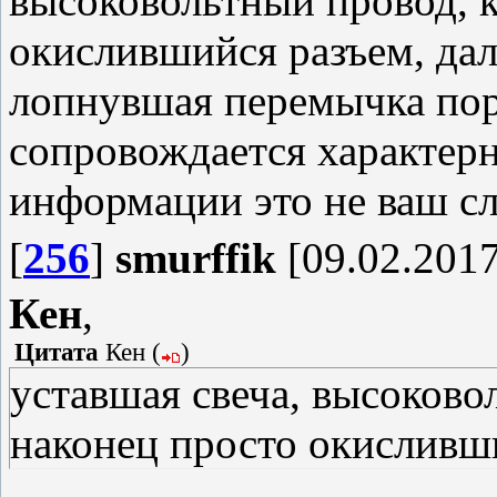
высоковольтный провод, к
окислившийся разъем, дал
лопнувшая перемычка порш
сопровождается характерн
информации это не ваш сл
[
256
]
smurffik
[09.02.2017
Кен
,
Цитата
Кен
(
)
уставшая свеча, высоково
наконец просто окисливш