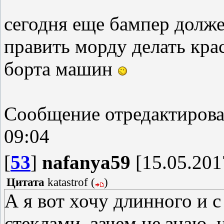
сегодня еще бампер долже
править морду делать кра
борта машин
Сообщение отредактиров
09:04
[
53
]
nafanya59
[15.05.201
Цитата
katastrof
(
)
А я вот хочу длинного и 
стеклами, зачем не знаю, н