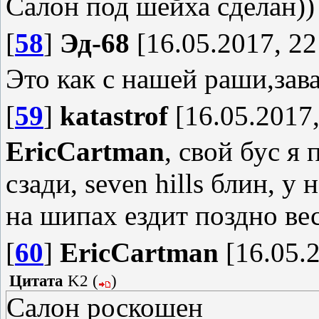
Салон под шейха сделан))
[
58
]
Эд-68
[16.05.2017, 22
Это как с нашей раши,зава
[
59
]
katastrof
[16.05.2017,
EricCartman
, свой бус я 
сзади, seven hills блин, у
на шипах ездит поздно вес
[
60
]
EricCartman
[16.05.2
Цитата
K2
(
)
Салон роскошен