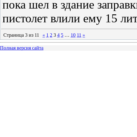
пока шел в здание заправ
пистолет влили ему 15 ли
Страница
3
из
11
«
1
2
3
4
5
…
10
11
»
Полная версия сайта