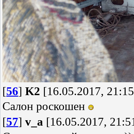
[
56
]
K2
[16.05.2017, 21:15
Салон роскошен
[
57
]
v_a
[16.05.2017, 21:5