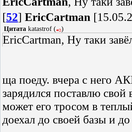
EricCartman
, Ну таки зав
[
52
]
EricCartman
[15.05.2
Цитата
katastrof
(
)
EricCartman, Ну таки завё
ща поеду. вчера с него АК
зарядился поставлю свой 
может его тросом в теплый
доехал до своей базы и д