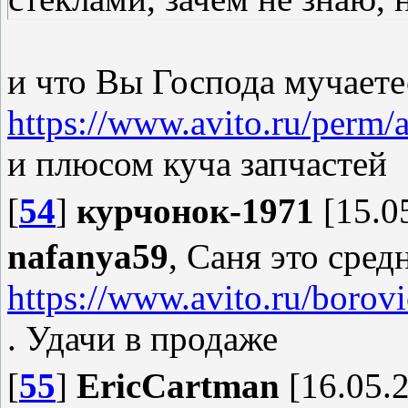
и что Вы Господа мучаете
https://www.avito.ru/perm
и плюсом куча запчастей
[
54
]
курчонок-1971
[15.0
nafanya59
, Саня это сред
https://www.avito.ru/borov
. Удачи в продаже
[
55
]
EricCartman
[16.05.2