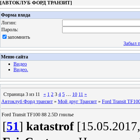
[
АВТОКЛУБ ФОРД ТРАНЗИТ
]
Форма входа
Логин:
Пароль:
запомнить
Забыл 
Меню сайта
Видео
Видео.
Страница
3
из
11
«
1
2
3
4
5
…
10
11
»
Автоклуб Форд транзит
»
Мой друг Транзит
»
Ford Transit TF10
Ford Transit TF100 88 2.5D гнилье
[
51
]
katastrof
[15.05.2017,