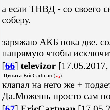
а если ТНВД - со своего с
соберу.
заряжаю АКБ пока две. со
напрямую чтобы исключит
[
66
]
televizor
[17.05.2017,
Цитата
EricCartman
(
)
клапал на него же + подае
Да.Можешь просто сам под
[
67
]
EricCartman
[17.05.2