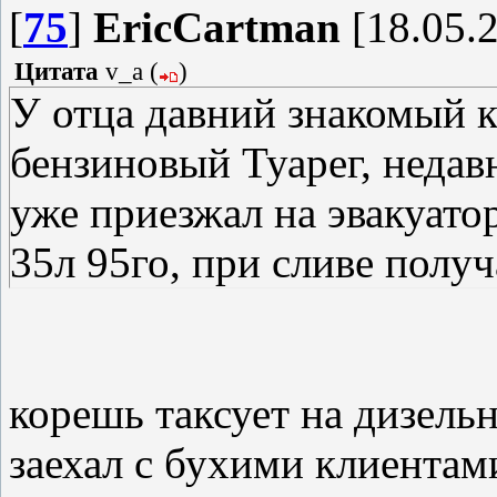
[
75
]
EricCartman
[18.05.2
Цитата
v_a
(
)
У отца давний знакомый к
бензиновый Туарег, недав
уже приезжал на эвакуатор
35л 95го, при сливе полу
корешь таксует на дизель
заехал с бухими клиентам