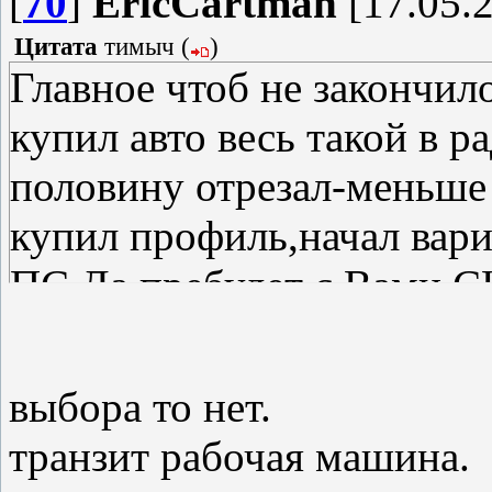
[
70
]
EricCartman
[17.05.2
Цитата
тимыч
(
)
Главное чтоб не закончил
купил авто весь такой в 
половину отрезал-меньше
купил профиль,начал вари
ПС.Да пребудет с Вами С
И желание и возможность
Удачного восстановления!
выбора то нет.
транзит рабочая машина.