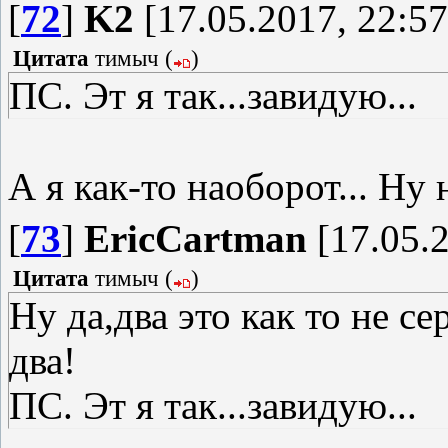
[
72
]
K2
[17.05.2017, 22:57
Цитата
тимыч
(
)
ПС. Эт я так...завидую...
А я как-то наоборот... Ну
[
73
]
EricCartman
[17.05.2
Цитата
тимыч
(
)
Ну да,два это как то не с
два!
ПС. Эт я так...завидую...