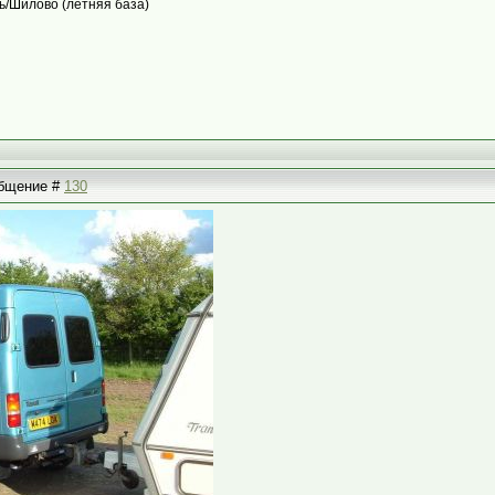
ь/Шилово (летняя база)
ообщение #
130