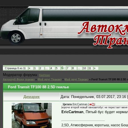
6
Страница
6
из
11
«
1
2
…
4
5
7
8
…
10
11
»
Модератор форума:
КарНемо
Автоклуб Форд транзит
»
Мой друг Транзит
»
Мой друг Транзит
»
Ford Transit TF100 88 2.5D
Ford Transit TF100 88 2.5D гнилье
Димарик
Дата: Понедельник, 03.07.2017, 23:16
Цитата
EricCartman
(
)
короче второй новый овноавтобус не перестает меня
EricCartman
, Пятый бус будет норм
2,5D, Атмосферник, коротыш, насос Бош, 