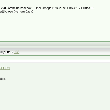
87 2.4D офис на колесах + Opel Omega B 94 20se + ВАЗ 2121 Нива 95
ь/Шилово (летняя база)
ообщение #
136
uKCU6zI
8г.в.