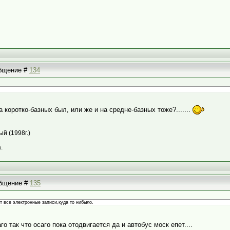
общение #
134
 коротко-базных был, или же и на средне-базных тоже?.......
й (1998г.)
.
ообщение #
135
т все электронные записи,куда то нибыло.
о так что осаго пока отодвигается да и автобус моск епет....