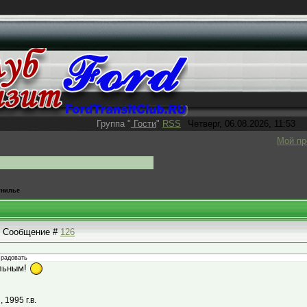
Группа
"
Гости
"
RSS
Четверг, 06.08.2026, 11:53
Мой п
 гнилье
 | Сообщение #
126
 радовать
альным!
1995 г.в.