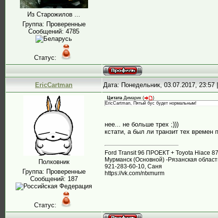
Из Старожилов ...
Группа: Проверенные
Сообщений:
4785
Статус:
EricCartman
Дата: Понедельник, 03.07.2017, 23:57
Цитата
Димарик
(
)
EricCartman, Пятый бус будет нормальным!
нее... не больше трех ;)))
кстати, а был ли транзит тех времен 
Ford Transit 96 ПРОЕКТ + Toyota Hiace 
Мурманск (Основной) -Рязанская област
Полковник
921-283-60-10, Саня
Группа: Проверенные
https://vk.com/ntxmurm
Сообщений:
187
Статус: