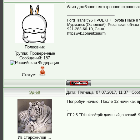
блин долбаное электронное страхован
Ford Transit 96 ПРОЕКТ + Toyota Hiace 
Мурманск (Основной) -Рязанская област
921-283-60-10, Саня
https://vk.com/ntxmurm
Полковник
Группа: Проверенные
Сообщений:
187
Статус:
Эд-68
Дата: Пятница, 07.07.2017, 11:37 | Со
Попробуй ночью. После 12 ночи как п
FT 2.5 TDI lukas/epik.длинный, высокий. 9
Из старожилов ...