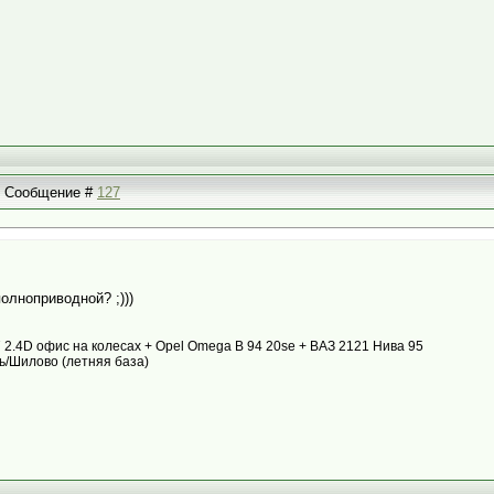
 | Сообщение #
127
полноприводной? ;)))
87 2.4D офис на колесах + Opel Omega B 94 20se + ВАЗ 2121 Нива 95
ь/Шилово (летняя база)