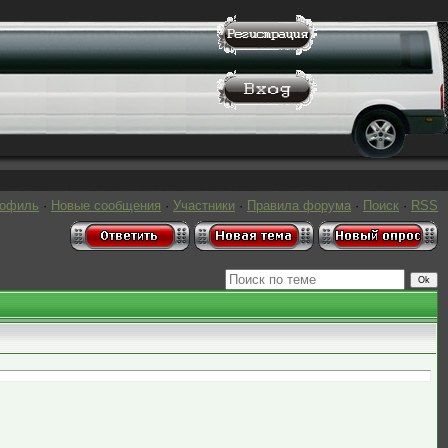
рофиль
·
Новые сообщения
·
Участники
·
Правила форума
·
Поиск
·
RSS