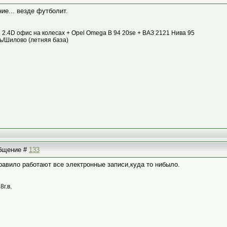
ие... везде футболит.
87 2.4D офис на колесах + Opel Omega B 94 20se + ВАЗ 2121 Нива 95
ь/Шилово (летняя база)
общение #
133
равило работают все электронные записи,куда то нибыло.
8г.в.