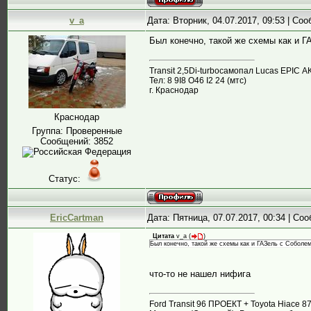
v_a
Дата: Вторник, 04.07.2017, 09:53 | Со
Был конечно, такой же схемы как и Г
Transit 2,5Di-turboсамопал Lucas EPIC А
Тел: 8 9I8 О46 I2 24 (мтс)
г. Краснодар
Краснодар
Группа: Проверенные
Сообщений:
3852
Статус:
EricCartman
Дата: Пятница, 07.07.2017, 00:34 | С
Цитата
v_a
(
)
Был конечно, такой же схемы как и ГАЗель с Соболем
что-то не нашел нифига
Ford Transit 96 ПРОЕКТ + Toyota Hiace 