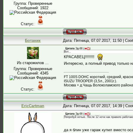
Группа: Проверенные
Сообщений:
1922
Статус:
Ботаник
Дата: Пятница, 07.07.2017, 11:50 | Со
Цитата
Эд-68
(
)
Вот...
КРАСАВЕЦ!!!!!!!!
Из старожилов ...
Интересно, а полный привод только на
Группа: Проверенные
Сообщений:
4345
FT 100S DOHC короткий, средний, красны
ISUZU TROOPER (3,5л., 2001г.).
Москва + д.Чащь Волоколамского района
Статус:
EricCartman
Дата: Пятница, 07.07.2017, 14:39 | С
Цитата
Эд-68
(
)
Попробуй ночью. После 12 ночи как правило работаю
да я блин уже гараж купил вместо осаг