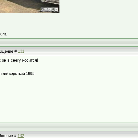
8г.в.
ообщение #
131
 он в снегу носится!
изкий короткий 1995
общение #
132