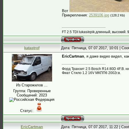
Вот
Прикрепления:
2539106.jpg
(128.2 Kb)
FT 2.5 TDI lukas/epik.длинный, высокий. 9
katastrof
Дата: Пятница, 07.07.2017, 10:01 | С
EricCartman
, я даже видео видел, как
Форд Транзит 2.5 Bosch R14 80D 4F.B. н
Фиат Стило 1.2 16V МКПП6 2002г.в.
Из Старожилов ...
Группа: Проверенные
Сообщений:
2023
Статус:
EricCartman
Дата: Пятница, 07.07.2017, 11:22 | Со