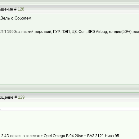
общение #
128
АЗель с Соболем.
КПП 1990г.в. низкий, короткий, ГУР, ПЭП, ЦЗ, Фен, SRS Airbag, кондиц(50%), ко
ообщение #
129
.
87 2.4D офис на колесах + Opel Omega B 94 20se + ВАЗ 2121 Нива 95