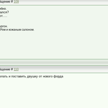
общение #
109
обно.
вался?
.....
ургон.
ГУРом и кожаным салоном.
общение #
110
елать и поставить двушку от нового форда