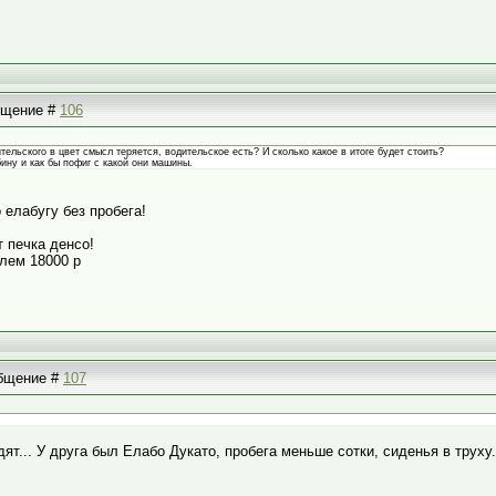
общение #
106
тельского в цвет смысл теряется, водительское есть? И сколько какое в итоге будет стоить?
ину и как бы пофиг с какой они машины.
 елабугу без пробега!
 печка денсо!
елем 18000 р
общение #
107
ят... У друга был Елабо Дукато, пробега меньше сотки, сиденья в труху.