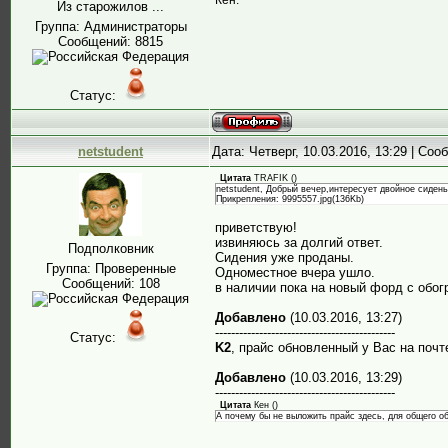
Из старожилов ...
Группа: Администраторы
Сообщений:
8815
Статус:
netstudent
Дата: Четверг, 10.03.2016, 13:29 | Со
Цитата
TRAFIK
(
)
netstudent, Добрый вечер,интересует двойное сидень
Прикрепления: 9995557.jpg(136Kb)
приветствую!
извиняюсь за долгий ответ.
Подполковник
Сидения уже проданы.
Группа: Проверенные
Одноместное вчера ушло.
Сообщений:
108
в наличии пока на новый форд с обогр
Добавлено
(10.03.2016, 13:27)
---------------------------------------------
Статус:
K2
, прайс обновленный у Вас на почт
Добавлено
(10.03.2016, 13:29)
---------------------------------------------
Цитата
Кен
(
)
А почему бы не выложить прайс здесь, для общего о