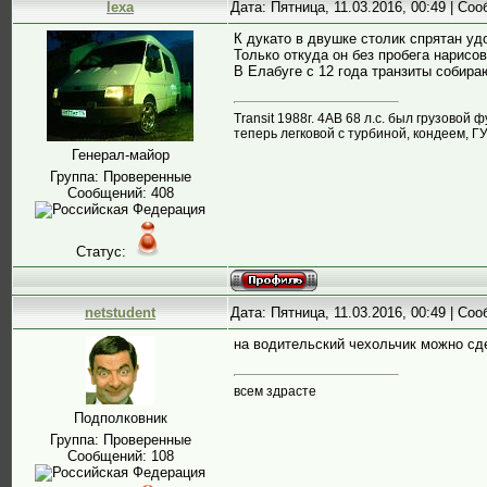
lexa
Дата: Пятница, 11.03.2016, 00:49 | Со
К дукато в двушке столик спрятан уд
Только откуда он без пробега нарисо
В Елабуге с 12 года транзиты собирают
Transit 1988г. 4AB 68 л.с. был грузовой ф
теперь легковой с турбиной, кондеем, 
Генерал-майор
Группа: Проверенные
Сообщений:
408
Статус:
netstudent
Дата: Пятница, 11.03.2016, 00:49 | Со
на водительский чехольчик можно сд
всем здрасте
Подполковник
Группа: Проверенные
Сообщений:
108