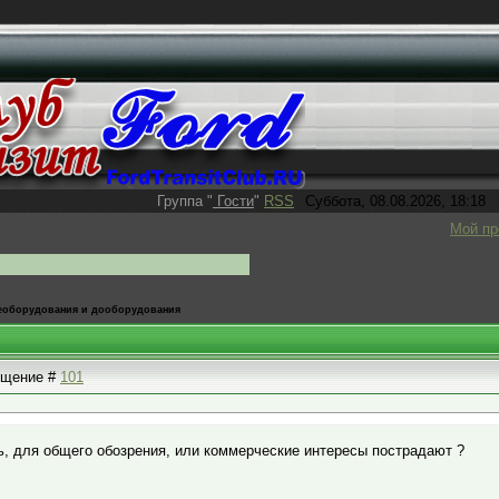
Группа
"
Гости
"
RSS
Суббота, 08.08.2026, 18:18
Мой п
еоборудования и дооборудования
общение #
101
ь, для общего обозрения, или коммерческие интересы пострадают ?