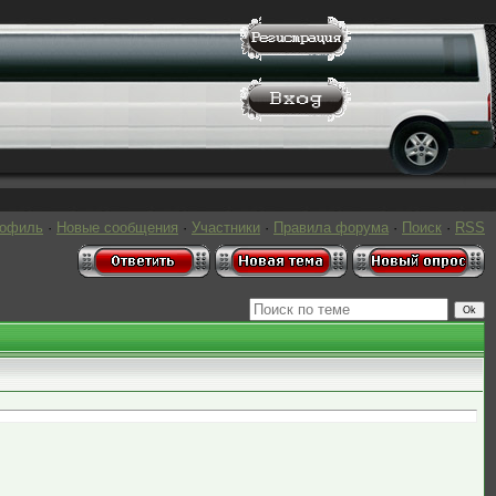
рофиль
·
Новые сообщения
·
Участники
·
Правила форума
·
Поиск
·
RSS