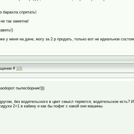
о барахла спрятать!
 не так заметна!
авить!)
же у меня на даче, могу за 2 р продать, только вот не идеальное состоя
общение #
105
аоборот пылесборник!)))
ругом, без водительского в цвет смысл теряется, водительское есть? И 
идухи 2+1 в кабину и как бы пофиг с какой они машины.