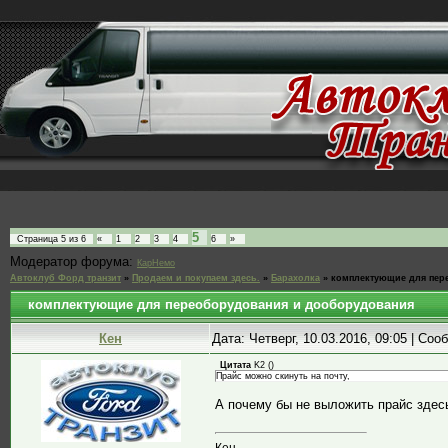
5
Страница
5
из
6
«
1
2
3
4
6
»
Модератор форума:
КарНемо
Автоклуб Форд транзит
»
Продаем и покупаем здесь.
»
Барахолка
»
комплектующие для пер
комплектующие для переоборудования и дооборудования
Кен
Дата: Четверг, 10.03.2016, 09:05 | Со
Цитата
K2
(
)
Прайс можно скинуть на почту,
А почему бы не выложить прайс здес
Кен.