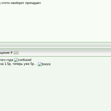
,чтото наоборот пропадает.
общение #
103
того года
а 1.5р, теперь уже 5р...