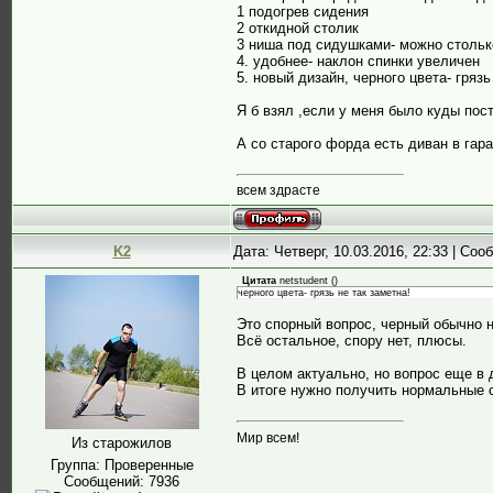
1 подогрев сидения
2 откидной столик
3 ниша под сидушками- можно стольк
4. удобнее- наклон спинки увеличен
5. новый дизайн, черного цвета- грязь
Я б взял ,если у меня было куды пост
А со старого форда есть диван в гара
всем здрасте
K2
Дата: Четверг, 10.03.2016, 22:33 | Со
Цитата
netstudent
(
)
черного цвета- грязь не так заметна!
Это спорный вопрос, черный обычно н
Всё остальное, спору нет, плюсы.
В целом актуально, но вопрос еще в д
В итоге нужно получить нормальные с
Мир всем!
Из старожилов
Группа: Проверенные
Сообщений:
7936