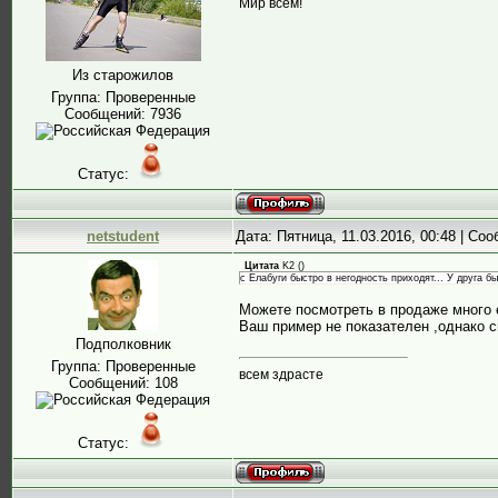
Мир всем!
Из старожилов
Группа: Проверенные
Сообщений:
7936
Статус:
netstudent
Дата: Пятница, 11.03.2016, 00:48 | Со
Цитата
K2
(
)
с Елабуги быстро в негодность приходят... У друга б
Можете посмотреть в продаже много 
Ваш пример не показателен ,однако с
Подполковник
Группа: Проверенные
всем здрасте
Сообщений:
108
Статус: