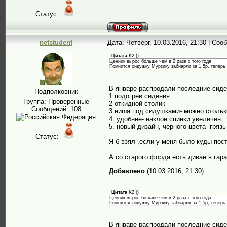
Статус:
netstudent
Дата: Четверг, 10.03.2016, 21:30 | Со
Цитата
K2
(
)
Ценник вырос больше чем в 2 раза с того года
Помнится сидушку Мурзику забиарли за 1.5р, теперь 
В январе распродали последние сидени
Подполковник
1 подогрев сидения
Группа: Проверенные
2 откидной столик
Сообщений:
108
3 ниша под сидушками- можно стольк
4. удобнее- наклон спинки увеличен
5. новый дизайн, черного цвета- грязь
Статус:
Я б взял ,если у меня было куды пост
А со старого форда есть диван в гара
Добавлено
(10.03.2016, 21:30)
---------------------------------------------
Цитата
K2
(
)
Ценник вырос больше чем в 2 раза с того года
Помнится сидушку Мурзику забиарли за 1.5р, теперь 
В январе распродали последние сидени