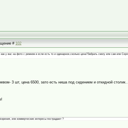
общение #
102
 как у вас на фото с ремнем и если есть то и одинарное,сколько цена?Забрать смогу или сам или Серг
евом- 3 шт, цена 6500, зато есть ниша под сидением и откидной столик..
е!
бозрения, или коммерческие интересы пострадают ?