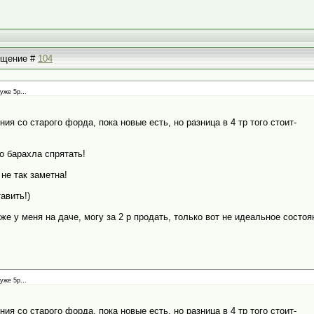
общение #
104
уже 5р...
я со старого форда, пока новые есть, но разница в 4 тр того стоит-
о барахла спрятать!
 не так заметна!
авить!)
же у меня на даче, могу за 2 р продать, только вот не идеальное состоя
уже 5р...
я со старого форда, пока новые есть, но разница в 4 тр того стоит-