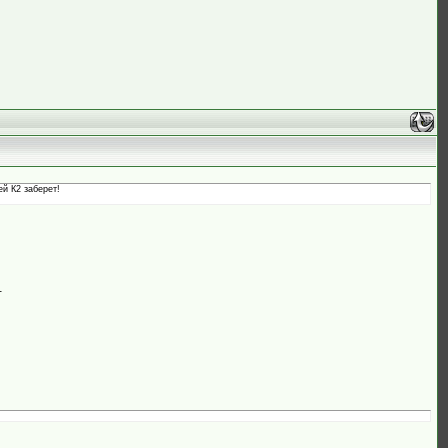
ей К2 заберет!
.