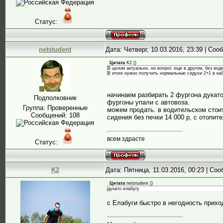
Статус:
netstudent
Дата: Четверг, 10.03.2016, 23:39 | Со
Цитата
K2
(
)
В целом актуально, но вопрос еще в другом, без води
В итоге нужно получить нормальные сидухи 2+1 в каб
начинаем разбирать 2 фургона дукато
Подполковник
фургоны упали с автовоза.
Группа: Проверенные
можем продать. в водительском стоит
Сообщений:
108
сидения без печки 14 000 р, с отопит
всем здрасте
Статус:
K2
Дата: Пятница, 11.03.2016, 00:23 | Со
Цитата
netstudent
(
)
дукато елабугу
с Елабуги быстро в негодность приход