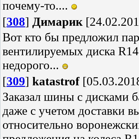
почему-то....
[
308
]
Димарик
[24.02.201
Вот кто бы предложил па
вентилируемых диска R14 
недорого...
[
309
]
katastrof
[05.03.2018
Заказал шины с дисками б
даже с учетом доставки в
относительно воронежски
предложения на колеса R1