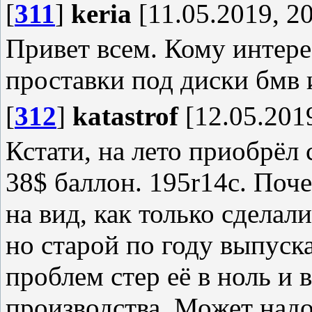
[
311
]
keria
[11.05.2019, 20
Привет всем. Кому интере
проставки под диски бмв и
[
312
]
katastrof
[12.05.2019
Кстати, на лето приобрёл с
38$ баллон. 195r14c. Поче
на вид, как только сделал
но старой по году выпуска
проблем стер её в ноль и
производства. Может надо