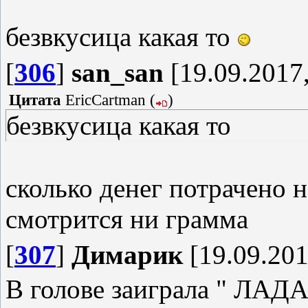
безвкусица какая то
[
306
]
san_san
[19.09.2017,
Цитата
EricCartman
(
)
безвкусица какая то
сколько денег потрачено на
смотрится ни грамма
[
307
]
Димарик
[19.09.201
В голове заиграла " Л