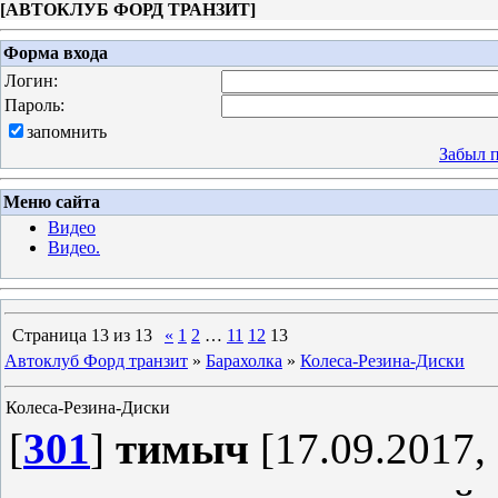
[
АВТОКЛУБ ФОРД ТРАНЗИТ
]
Форма входа
Логин:
Пароль:
запомнить
Забыл 
Меню сайта
Видео
Видео.
Страница
13
из
13
«
1
2
…
11
12
13
Автоклуб Форд транзит
»
Барахолка
»
Колеса-Резина-Диски
Колеса-Резина-Диски
[
301
]
тимыч
[17.09.2017, 