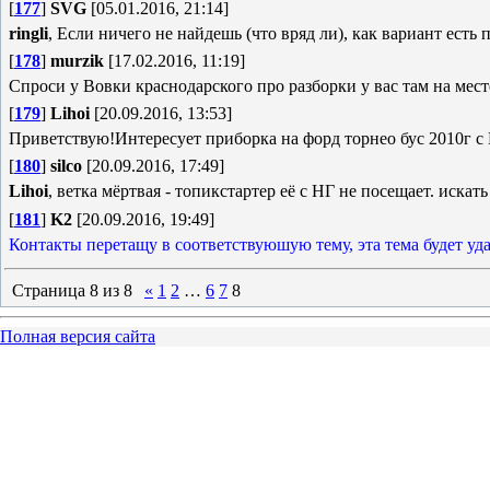
[
177
]
SVG
[05.01.2016, 21:14]
ringli
, Если ничего не найдешь (что вряд ли), как вариант есть 
[
178
]
murzik
[17.02.2016, 11:19]
Спроси у Вовки краснодарского про разборки у вас там на мест
[
179
]
Lihoi
[20.09.2016, 13:53]
Приветствую!Интересует приборка на форд торнео бус 2010г с
[
180
]
silco
[20.09.2016, 17:49]
Lihoi
, ветка мёртвая - топикстартер её с НГ не посещает. иска
[
181
]
K2
[20.09.2016, 19:49]
Контакты перетащу в соответствуюшую тему, эта тема будет уда
Страница
8
из
8
«
1
2
…
6
7
8
Полная версия сайта