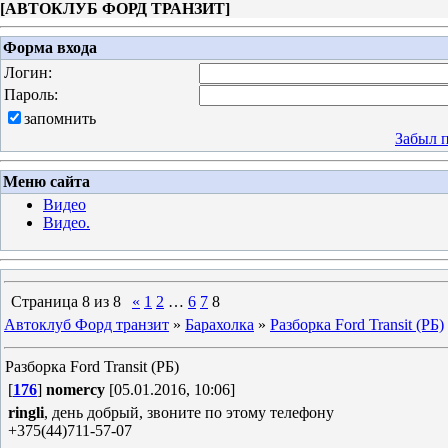
[
АВТОКЛУБ ФОРД ТРАНЗИТ
]
Форма входа
Логин:
Пароль:
запомнить
Забыл 
Меню сайта
Видео
Видео.
Страница
8
из
8
«
1
2
…
6
7
8
Автоклуб Форд транзит
»
Барахолка
»
Разборка Ford Transit (РБ)
Разборка Ford Transit (РБ)
[
176
]
nomercy
[05.01.2016, 10:06]
ringli
, день добрый, звоните по этому телефону
+375(44)711-57-07