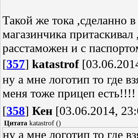
Такой же тока ,сделанно в
магазинчика притаскивал 
расстаможен и с паспорто
[
357
]
katastrof
[03.06.2014
ну а мне логотип то где в
меня тоже прицеп есть!!!!
[
358
]
Кен
[03.06.2014, 23:
Цитата
katastrof
(
)
ну а мне логотип то где вз