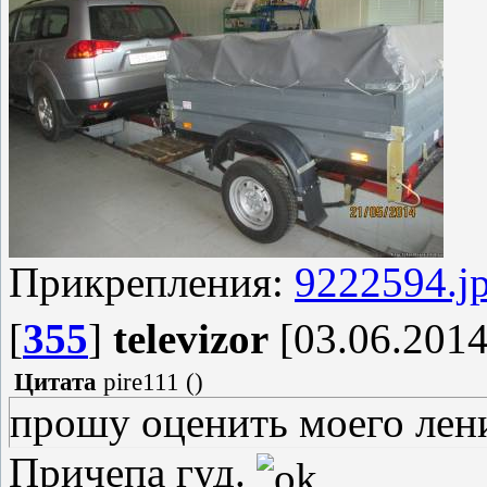
Прикрепления:
9222594.j
[
355
]
televizor
[03.06.2014
Цитата
pire111
(
)
прошу оценить моего лен
Причепа гуд.