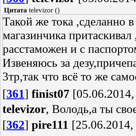
Цитата
televizor
(
)
Такой же тока ,сделанно 
магазинчика притаскивал 
расстаможен и с паспорто
Извеняюсь за дезу,причепа
3тр,так что всё то же сам
[
361
]
finist07
[05.06.2014,
televizor
, Володь,а ты сво
[
362
]
pire111
[25.06.2014,