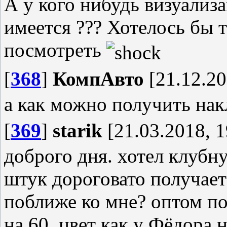
А у кого нибудь визуализ
имеется ??? Хотелось бы 
посмотреть
[
368
]
КомпАвто
[21.12.20
а как можно получить нак
[
369
]
starik
[21.03.2018, 1
доброго дня. хотел клубн
штук дороговато получает
поближе ко мне? оптом п
на 60. цвет как у Фёдора 