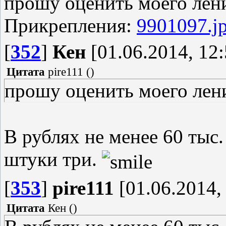
прошу оценить моего лен
Прикрепления:
9901097.j
[
352
]
Кен
[01.06.2014, 12:
Цитата
pire111
(
)
прошу оценить моего лен
В рублях не менее 60 тыс.
штуки три.
[
353
]
pire111
[01.06.2014,
Цитата
Кен
(
)