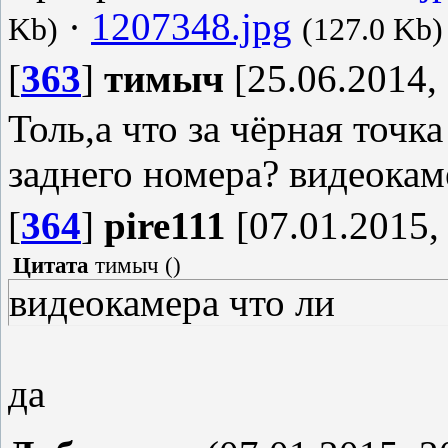
·
1207348.jpg
Kb)
(127.0 Kb)
[
363
]
тимыч
[25.06.2014, 
Толь,а что за чёрная точ
заднего номера? видеокам
[
364
]
pire111
[07.01.2015,
Цитата
тимыч
(
)
видеокамера что ли
да