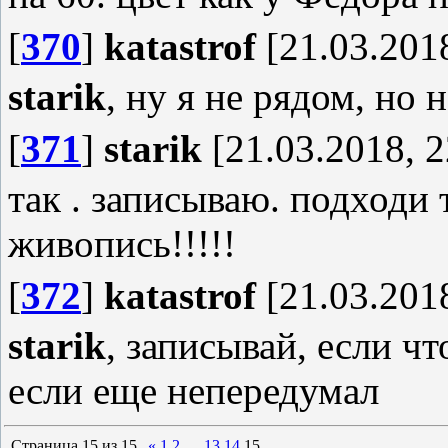
[
370
]
katastrof
[21.03.2018
starik
, ну я не рядом, но 
[
371
]
starik
[21.03.2018, 2
так . записываю. подходи 
живопись!!!!!
[
372
]
katastrof
[21.03.2018
starik
, записывай, если ч
если еще непередумал
Страница
15
из
15
«
1
2
…
13
14
15