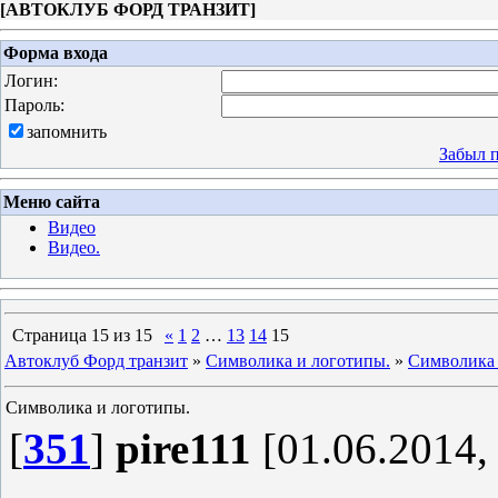
[
АВТОКЛУБ ФОРД ТРАНЗИТ
]
Форма входа
Логин:
Пароль:
запомнить
Забыл 
Меню сайта
Видео
Видео.
Страница
15
из
15
«
1
2
…
13
14
15
Автоклуб Форд транзит
»
Символика и логотипы.
»
Символика 
Символика и логотипы.
[
351
]
pire111
[01.06.2014,