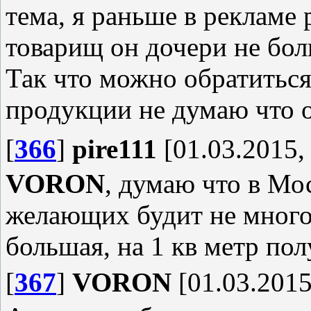
тема, я раньше в рекламе
товарищ он дочери не бо
Так что можно обратитьс
продукции не думаю что 
[
366
]
pire111
[01.03.2015,
VORON
, думаю что в Мос
желающих будит не много,
большая, на 1 кв метр пол
[
367
]
VORON
[01.03.2015