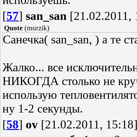
[
57
]
san_san
[21.02.2011, 
Quote
(
murzik
)
Санечка( san_san, ) а те
Жалко... все исключитель
НИКОГДА столько не круч
использую тепловентилято
ну 1-2 секунды.
[
58
]
ov
[21.02.2011, 15:18