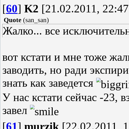
[
60
]
K2
[21.02.2011, 22:47
Quote
(
san_san
)
Жалко... все исключитель
вот кстати и мне тоже жа
заводить, но ради экспир
знать как заведется
У нас кстати сейчас -23, в
завел
[
61
]
murzik
[22.02.2011, 1