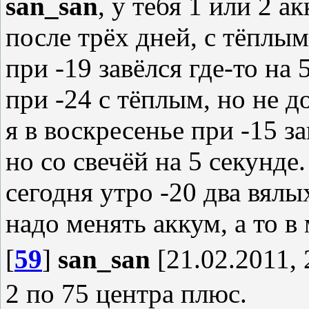
san_san
, у тебя 1 или 2 а
после трёх дней, с тёплы
при -19 завёлся где-то на 
при -24 с тёплым, но не д
я в воскресенье при -15 з
но со свечёй на 5 секунде.
сегодня утро -20 два вялых
надо менять аккум, а то в 
[
59
]
san_san
[21.02.2011, 
2 по 75 центра плюс.