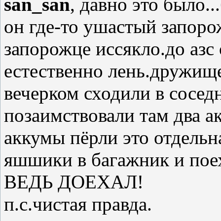
san_san
, давно это было.
он где-то ушастый запоро
запорожце иссякло.до азс
естественно лень.дружище
вечерком сходили в сосед
позаимствовали там два ак
аккумы пёрли это отдельн
яшшики в багажник и поеха
ВЕДЬ ДОЕХАЛ!
п.с.чистая правда.