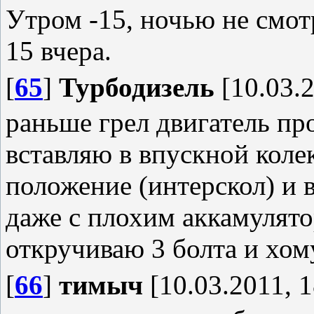
Утром -15, ночью не смотр
15 вчера.
[
65
]
Турбодизель
[10.03.2
раньше грел двигатель про
вставляю в впускной коле
положение (интерскол) и 
даже с плохим аккамулято
откручиваю 3 болта и хом
[
66
]
тимыч
[10.03.2011, 1