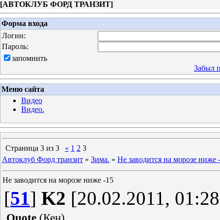
[
АВТОКЛУБ ФОРД ТРАНЗИТ
]
Форма входа
Логин:
Пароль:
запомнить
Забыл 
Меню сайта
Видео
Видео.
Страница
3
из
3
«
1
2
3
Автоклуб Форд транзит
»
Зима.
»
Не заводится на морозе ниже 
Не заводится на морозе ниже -15
[
51
]
K2
[20.02.2011, 01:28
Quote
(
Кен
)