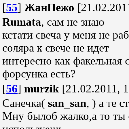
[
55
]
ЖанПежо
[21.02.2011
Rumata
, сам не знаю
кстати свеча у меня не раб
соляра к свече не идет
интересно как факельная с
форсунка есть?
[
56
]
murzik
[21.02.2011, 1
Санечка(
san_san
, ) а те
Мну былоб жалко,а то ты 
используешь.