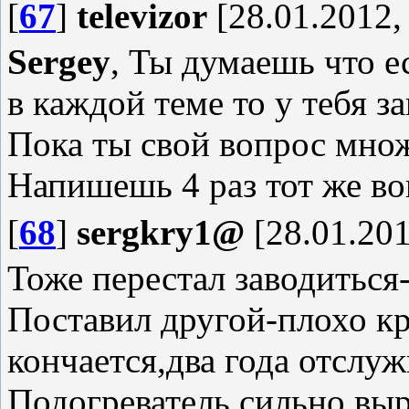
[
67
]
televizor
[28.01.2012,
Sergey
, Ты думаешь что 
в каждой теме то у тебя з
Пока ты свой вопрос множ
Напишешь 4 раз тот же во
[
68
]
sergkry1@
[28.01.201
Тоже перестал заводиться
Поставил другой-плохо кр
кончается,два года отслуж
Подогреватель сильно выр