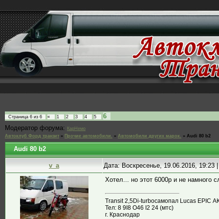
6
Страница
6
из
6
«
1
2
3
4
5
Модератор форума:
КарНемо
Автоклуб Форд транзит
»
Прочие автомобили.
»
Автомобили других марок.
»
Audi 80 b2
Audi 80 b2
v_a
Дата: Воскресенье, 19.06.2016, 19:23
Хотел... но этот 6000р и не намного с
Transit 2,5Di-turboсамопал Lucas EPIC А
Тел: 8 9I8 О46 I2 24 (мтс)
г. Краснодар