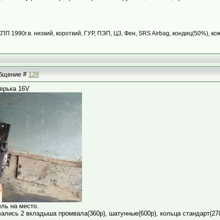
КПП 1990г.в. низкий, короткий, ГУР, ПЭП, ЦЗ, Фен, SRS Airbag, кондиц(50%), ко
ообщение #
128
верька 16V
ль на место.
ались 2 вкладыша промвала(360р), шатунные(600р), кольца стандарт(270