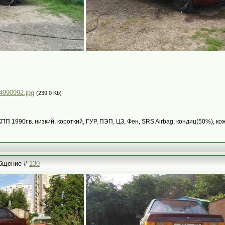
4990992.jpg
(239.0 Kb)
КПП 1990г.в. низкий, короткий, ГУР, ПЭП, ЦЗ, Фен, SRS Airbag, кондиц(50%), ко
ообщение #
130