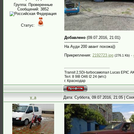
Группа: Проверенные
Сообщений:
3852
Статус:
Добавлено
(09.07.2016, 21:01)
---------------------------------------------
На Ауди 200 авант похожа))
Прикрепления:
2192723.jpg
·
(276.1 Kb)
Transit 2,5Di-turboсамопал Lucas EPIC А
Тел: 8 9I8 О46 I2 24 (мтс)
г. Краснодар
v_a
Дата: Суббота, 09.07.2016, 21:05 | С