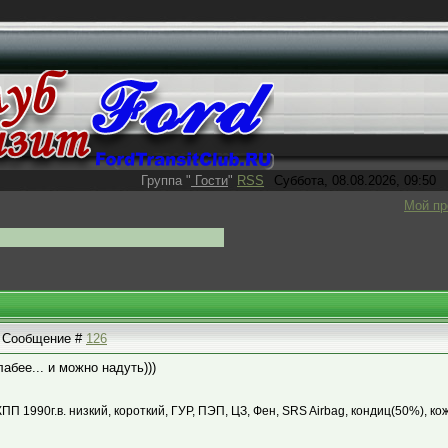
Группа
"
Гости
"
RSS
Суббота, 08.08.2026, 09:50
Мой п
 | Сообщение #
126
лабее... и можно надуть)))
КПП 1990г.в. низкий, короткий, ГУР, ПЭП, ЦЗ, Фен, SRS Airbag, кондиц(50%), ко