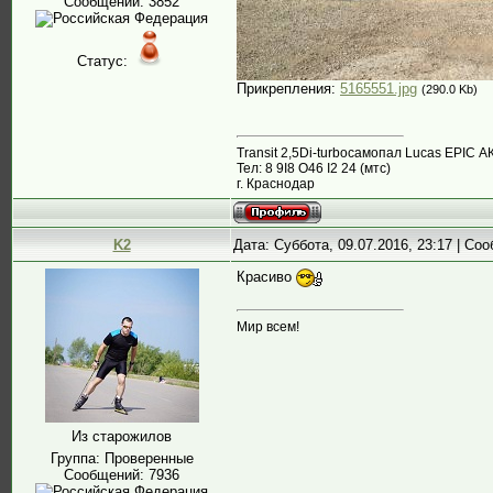
Сообщений:
3852
Статус:
Прикрепления:
5165551.jpg
(290.0 Kb)
Transit 2,5Di-turboсамопал Lucas EPIC А
Тел: 8 9I8 О46 I2 24 (мтс)
г. Краснодар
K2
Дата: Суббота, 09.07.2016, 23:17 | С
Красиво
Мир всем!
Из старожилов
Группа: Проверенные
Сообщений:
7936