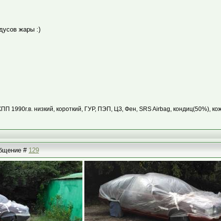
дусов жары :)
КПП 1990г.в. низкий, короткий, ГУР, ПЭП, ЦЗ, Фен, SRS Airbag, кондиц(50%), ко
ообщение #
129