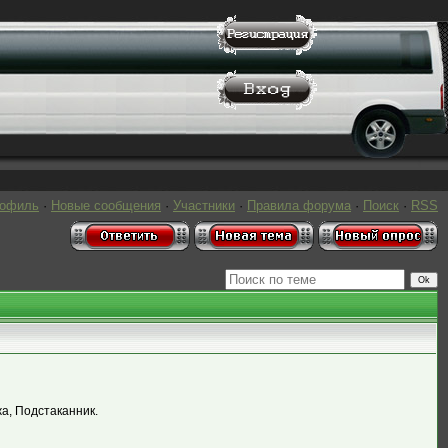
рофиль
·
Новые сообщения
·
Участники
·
Правила форума
·
Поиск
·
RSS
жа, Подстаканник.