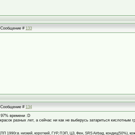
 | Сообщение #
133
 | Сообщение #
134
т 97% времени :D
красок разных лет, а сейчас ни как не выберусь затариться кислотным г
КПП 1990г.в. низкий, короткий, ГУР, ПЭП, ЦЗ, Фен, SRS Airbag, кондиц(50%), ко