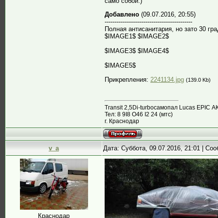
само собой:)
Добавлено
(09.07.2016, 20:55)
---------------------------------------------
Полная антисанитария, но зато 30 гра
$IMAGE1$ $IMAGE2$
$IMAGE3$ $IMAGE4$
$IMAGE5$
Прикрепления:
2241134.jpg
(139.0 Kb)
Transit 2,5Di-turboсамопал Lucas EPIC А
Тел: 8 9I8 О46 I2 24 (мтс)
г. Краснодар
v_a
Дата: Суббота, 09.07.2016, 21:01 | С
Краснодар