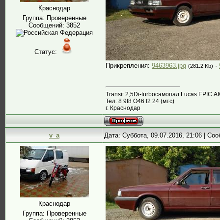
Краснодар
Группа: Проверенные
Сообщений:
3852
Статус:
Прикрепления:
9463963.jpg
·
(281.2 Kb)
Transit 2,5Di-turboсамопал Lucas EPIC А
Тел: 8 9I8 О46 I2 24 (мтс)
г. Краснодар
v_a
Дата: Суббота, 09.07.2016, 21:06 | С
Краснодар
Группа: Проверенные