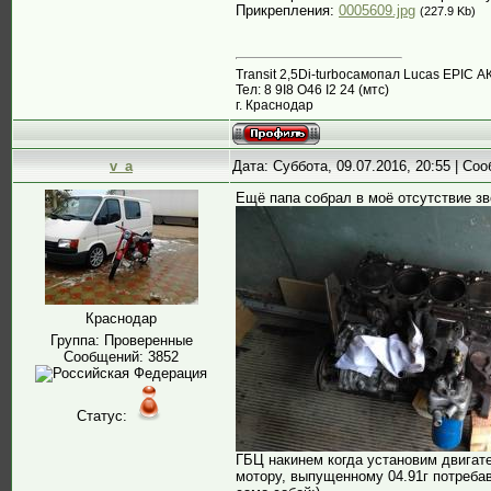
Прикрепления:
0005609.jpg
(227.9 Kb)
Transit 2,5Di-turboсамопал Lucas EPIC А
Тел: 8 9I8 О46 I2 24 (мтс)
г. Краснодар
v_a
Дата: Суббота, 09.07.2016, 20:55 | С
Ещё папа собрал в моё отсутствие з
Краснодар
Группа: Проверенные
Сообщений:
3852
Статус:
ГБЦ накинем когда установим двигате
мотору, выпущенному 04.91г потребав