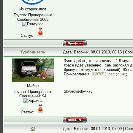
Из старожилов
Группа: Проверенные
Сообщений:
3663
Статус:
Турбодизель
Дата: Вторник, 08.01.2013, 06:16 | Со
Фиат Добло , только дизель 1.9 мульт
трасе идёт уверенно , сам разгонял д
брошу (потому,что он хороший). Жена 
Прикрепления:
9687053.jpeg
(7.6 Kb)
Майор
Skype:medovik70
Группа: Проверенные
Сообщений:
94
Статус:
K2
Дата: Вторник, 08.01.2013, 07:09 | Со