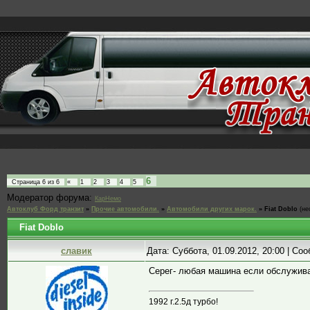
6
Страница
6
из
6
«
1
2
3
4
5
Модератор форума:
КарНемо
Автоклуб Форд транзит
»
Прочие автомобили.
»
Автомобили других марок.
»
Fiat Doblo
(не
Fiat Doblo
славик
Дата: Суббота, 01.09.2012, 20:00 | С
Серег- любая машина если обслужива
1992 г.2.5д турбо!