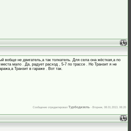
вый вобще не двигатель,а так толкатель. Для села она жёсткая,а по
еста мало . Да, радует расход , 5-7 по трассе . Но Транзит я не
ража,а Транзит в гараже . Вот так.
Турбодизель
Сообщение отредактировал
-
Вторник, 08.01.2013, 06:20