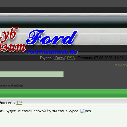
Группа
"
Гости
"
RSS
Пятница, 07.08.2026, 11:51
Мой п
ожиданный выбор))
ообщение #
126
ть будет не самой плохой.Ну ты сам в курсе.