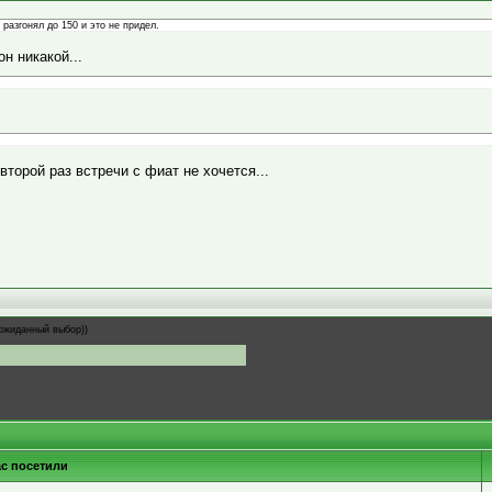
 разгонял до 150 и это не придел.
н никакой...
 второй раз встречи с фиат не хочется...
ожиданный выбор))
ас посетили