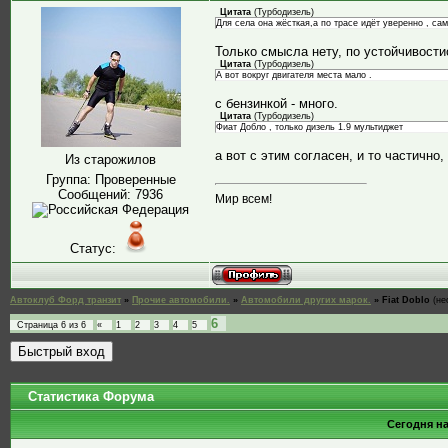
Цитата
(
Турбодизель
)
Для села она жёсткая,а по трасе идёт уверенно , сам
Только смысла нету, по устойчивостио
Цитата
(
Турбодизель
)
А вот вокруг двигателя места мало .
с бензинкой - много.
Цитата
(
Турбодизель
)
Фиат Добло , только дизель 1.9 мультиджет
а вот с этим согласен, и то частично,
Из старожилов
Группа: Проверенные
Сообщений:
7936
Мир всем!
Статус:
Автоклуб Форд транзит
»
Прочие автомобили.
»
Автомобили других марок.
»
Fiat Doblo
(не
6
Страница
6
из
6
«
1
2
3
4
5
Статистика Форума
Сегодня н