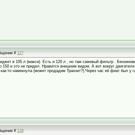
общение #
127
иджет в 105 л (макси). Есть и 120 л , но там сажевый фильтр . Бензино
о 150 и это не придел. Нравится внешним видом. А вот вокруг двигателя м
как-то намекнула (может продадим Транзит?).Через час её фиат был у га
общение #
128