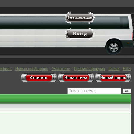
рофиль
·
Новые сообщения
·
Участники
·
Правила форума
·
Поиск
·
RSS