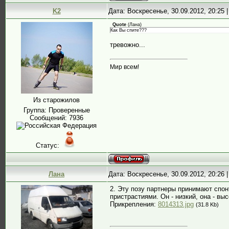
K2
Дата: Воскресенье, 30.09.2012, 20:25
Quote
(
Лана
)
Как Вы спите???
тревожно...
Мир всем!
Из старожилов
Группа: Проверенные
Сообщений:
7936
Статус:
Лана
Дата: Воскресенье, 30.09.2012, 20:26
2. Эту позу партнеры принимают спон
пристрастиями. Он - низкий, она - вы
Прикрепления:
8014313.jpg
(31.8 Kb)