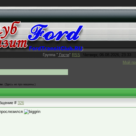
Группа
"
Гости
"
RSS
Четверг, 06.08.2026, 23:33
Мой п
ми.
(Здесь не про машины.)
ообщение #
326
е прослезился