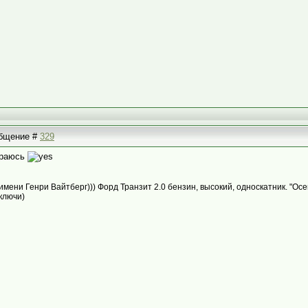
ообщение #
329
тараюсь
 имени Генри Вайтберг))) Форд Транзит 2.0 бензин, высокий, односкатник. "О
 ключи)