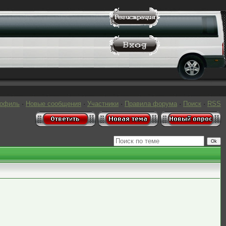
рофиль
·
Новые сообщения
·
Участники
·
Правила форума
·
Поиск
·
RSS