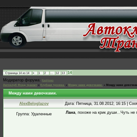
14
Страница
14
из
14
«
1
2
…
12
13
Модератор форума:
КарНемо
Автоклуб Форд транзит
»
Клубная тусовка.
»
Между нами девочками.
»
Между нами девочка
Между нами девочками.
AlexBeloglazov
Дата: Пятница, 31.08.2012, 16:15 | С
Лана
, похоже на крик души...Чуть н
Группа: Удаленные