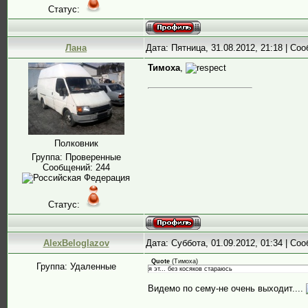
Статус:
Лана
Дата: Пятница, 31.08.2012, 21:18 | С
Тимоха
,
Полковник
Группа: Проверенные
Сообщений:
244
Статус:
AlexBeloglazov
Дата: Суббота, 01.09.2012, 01:34 | С
Quote
(
Тимоха
)
Группа: Удаленные
я эт... без косяков стараюсь
Видемо по сему-не очень выходит....