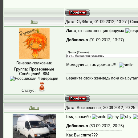
liss
Дата: Суббота, 01.09.2012, 13:27 | С
Лана
, от всех женщин форума
Добавлено
(01.09.2012, 13:27)
---------------------------------------------
Quote
(
Тимоха
)
я эт... без косяков стараюсь
Генерал-полковник
Молодчина, так держать!!!!
Группа: Проверенные
Сообщений:
884
Берегите своих жен-ведь пока она ругае
Статус:
Лана
Дата: Воскресенье, 30.09.2012, 20:25
liss
, спасибо
Добавлено
(30.09.2012, 20:25)
---------------------------------------------
Как Вы спите???