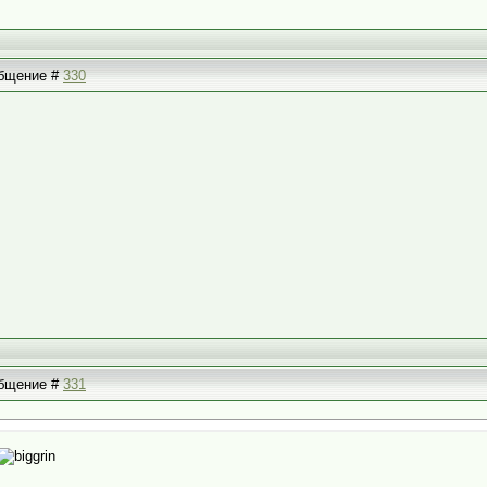
ообщение #
330
ообщение #
331