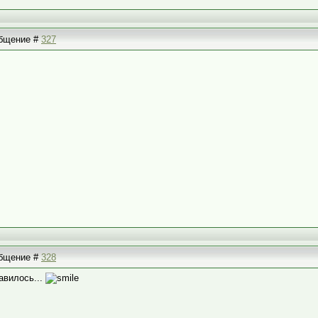
ообщение #
327
ообщение #
328
авилось...