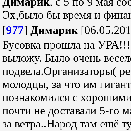
Димарик
, с 5 по 9 мая с
Эх,было бы время и фина
[
977
]
Димарик
[06.05.201
Бусовка прошла на УРА!!! 
выложу. Было очень весело
подвела.Организаторы( ре
молодцы, за что им гиган
познакомился с хорошим
почти не доставали 5-го ма
за ветра..Народ там ещё ту