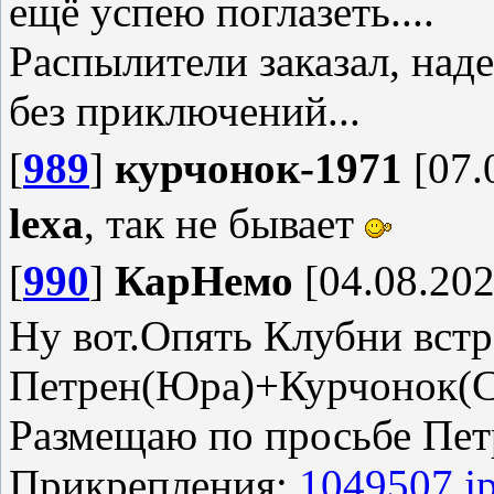
ещё успею поглазеть....
Распылители заказал, над
без приключений...
[
989
]
курчонок-1971
[07.
lexa
, так не бывает
[
990
]
КарНемо
[04.08.202
Ну вот.Опять Клубни встр
Петрен(Юра)+Курчонок(С
Размещаю по просьбе Пет
Прикрепления:
1049507.j