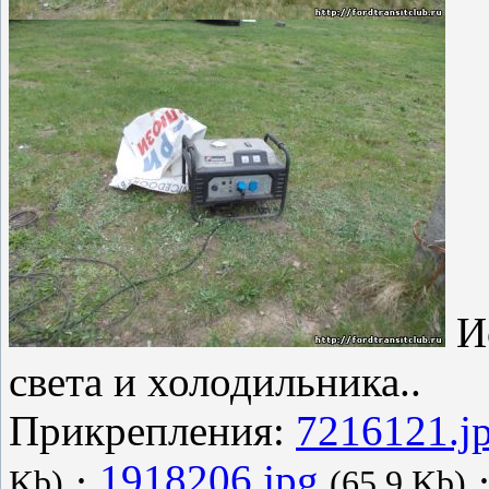
Ис
света и холодильника..
Прикрепления:
7216121.j
·
1918206.jpg
Kb)
(65.9 Kb)