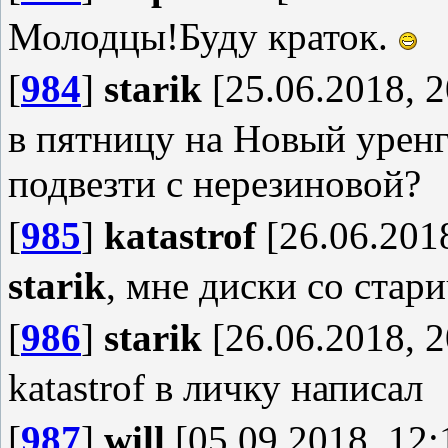
Молодцы!Буду краток.
[
984
]
starik
[25.06.2018, 2
в пятницу на Новый уренг
подвезти с нерезиновой?
[
985
]
katastrof
[26.06.2018
starik
, мне диски со стар
[
986
]
starik
[26.06.2018, 2
katastrof в личку написал
[
987
]
will
[05.09.2018, 12: