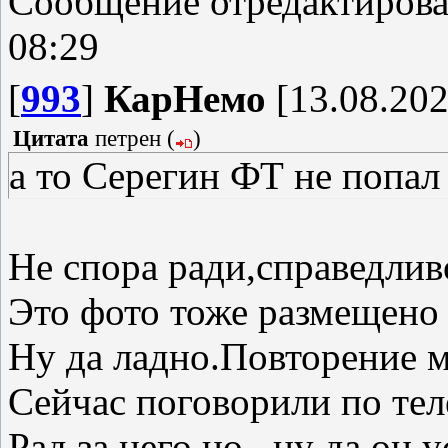
Сообщение отредактиров
08:29
[
993
]
КарНемо
[13.08.202
Цитата
петрен
(
)
а то Серегин ФТ не попал
Не спора ради,справедлив
Это фото тоже размещено
Ну да ладно.Повторение 
Сейчас поговорили по те
Рад за него,но...ну да он 