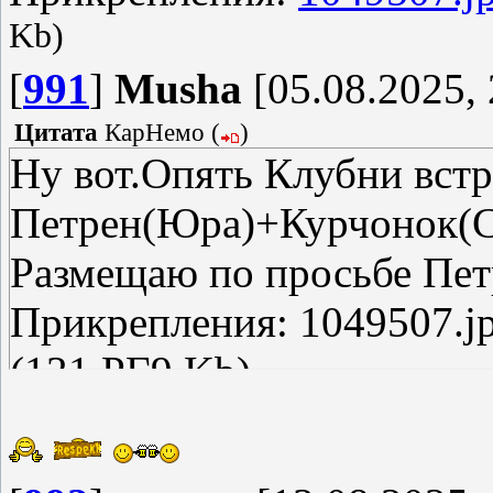
Kb)
[
991
]
Musha
[05.08.2025, 
Цитата
КарНемо
(
)
Ну вот.Опять Клубни встр
Петрен(Юра)+Курчонок(С
Размещаю по просьбе Пет
Прикрепления: 1049507.jp
(131.РГ9 Kb)