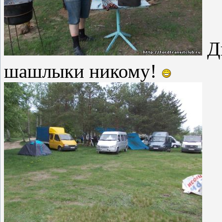
Ди
шашлыки никому!