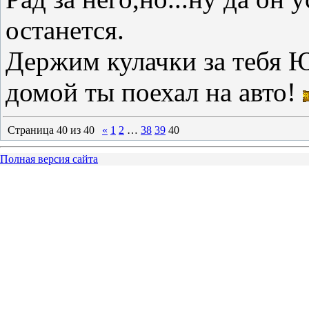
останется.
Держим кулачки за тебя Ю
домой ты поехал на авто!
Страница
40
из
40
«
1
2
…
38
39
40
Полная версия сайта