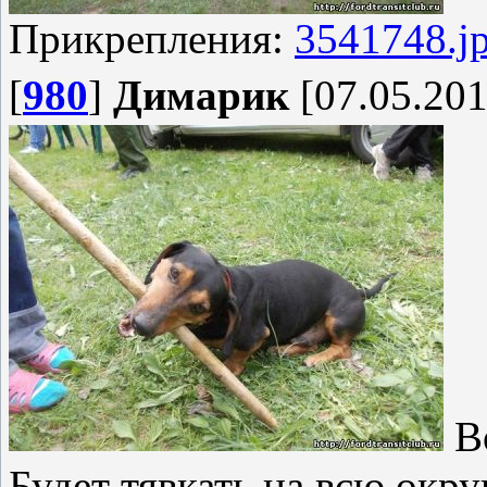
Прикрепления:
3541748.j
[
980
]
Димарик
[07.05.201
Во
Будет тявкать на всю окру