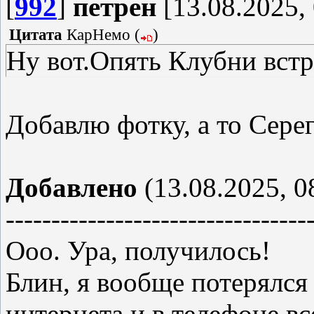
[
992
]
петрен
[13.08.2025, 
Цитата
КарНемо
(
)
Ну вот.Опять Клубни встр
Добавлю фотку, а то Сере
Добавлено
(13.08.2025, 0
---------------------------------
Ооо. Ура, получилось!
Блин, я вообще потерялся 
интернета и в телефоне вс