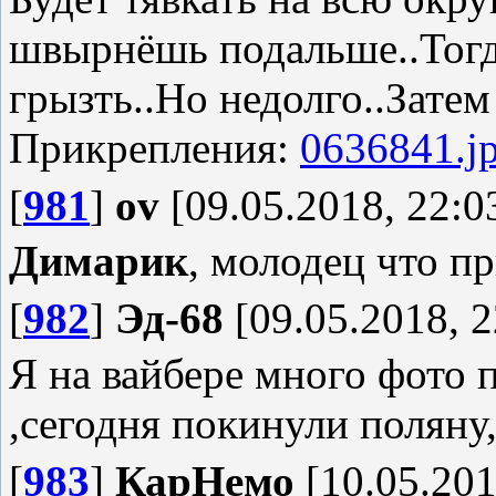
швырнёшь подальше..Тогд
грызть..Но недолго..Затем
Прикрепления:
0636841.j
[
981
]
ov
[09.05.2018, 22:0
Димарик
, молодец что пр
[
982
]
Эд-68
[09.05.2018, 2
Я на вайбере много фото 
,сегодня покинули полян
[
983
]
КарНемо
[10.05.201