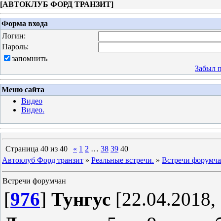
[
АВТОКЛУБ ФОРД ТРАНЗИТ
]
Форма входа
Логин:
Пароль:
запомнить
Забыл 
Меню сайта
Видео
Видео.
Страница
40
из
40
«
1
2
…
38
39
40
Автоклуб Форд транзит
»
Реальные встречи.
»
Встречи форумч
Встречи форумчан
[
976
]
Тунгус
[22.04.2018, 