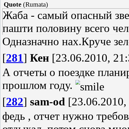
Quote
(
Rumata
)
Жаба - самый опасный зве
пашти половину всего чел
Одназначно нах.Круче зелё
[
281
]
Кен
[23.06.2010, 21:
А отчеты о поездке планир
прошлом году.
[
282
]
sam-od
[23.06.2010,
федь , отчет нужно требов
отдыхал, потом снова мно