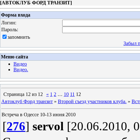
[
АВТОКЛУБ ФОРД ТРАНЗИТ
]
Форма входа
Логин:
Пароль:
запомнить
Забыл 
Меню сайта
Видео
Видео.
Страница
12
из
12
«
1
2
…
10
11
12
Автоклуб Форд транзит
»
Второй съезд участников клуба.
»
Вст
Встреча в Одессе 10-13 июня 2010
[
276
]
servol
[20.06.2010, 0