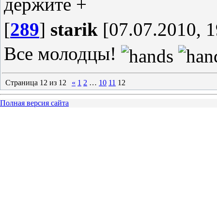
держите +
[
289
]
starik
[07.07.2010, 1
Все молодцы!
Страница
12
из
12
«
1
2
…
10
11
12
Полная версия сайта