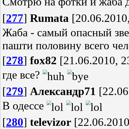
Смотрю на фотки и жаба да
[
277
]
Rumata
[20.06.2010,
Жаба - самый опасный зве
пашти половину всего чел
[
278
]
fox82
[21.06.2010, 2
где все?
[
279
]
Александр71
[22.06
В одессе
[
280
]
televizor
[22.06.2010