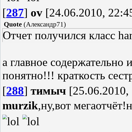
[
287
]
ov
[24.06.2010, 22:4
Quote
(
Александр71
)
Отчет получился класс ha
а главное содержательно и
понятно!!! краткость сестр
[
288
]
тимыч
[25.06.2010, 
murzik
,ну,вот мегаотчёт!