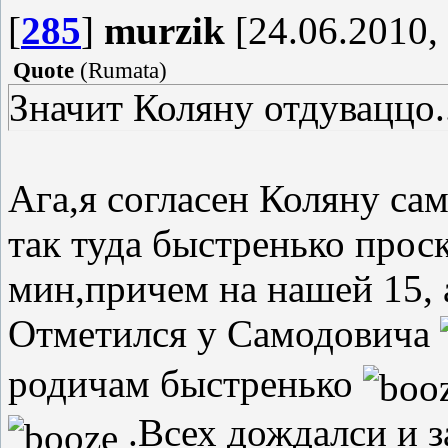
[
285
]
murzik
[24.06.2010,
Quote
(
Rumata
)
Значит Коляну отдуваццо..
Ага,я согласен Коляну само
так туда быстренько прос
мин,причем на нашей 15, а
Отметился у Самодовича
родичам быстренько
.Всех дождалси и з