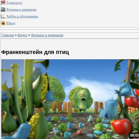
Транспорт
Фильмы и анимация
Хобби и образование
Юмор
Главная
»
Видео
»
Фильмы и анимация
Франкенштейн для птиц
00:02