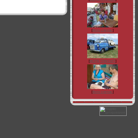
[
Фото слетов.
]
[
ФОРД-ТРАНЗИТ
]
[
Фото слетов.
]