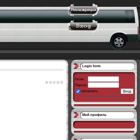
Login form
Логин:
Пароль:
запомнить
Забыл пароль
·
Регистрация
Мой профиль