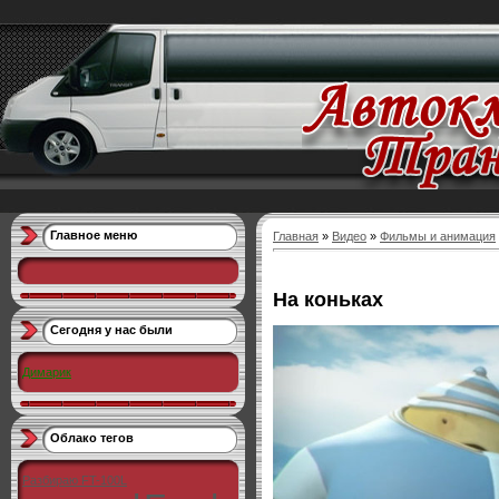
Главное меню
Главная
»
Видео
»
Фильмы и анимация
На коньках
Сегодня у нас были
Димарик
Облако тегов
Разбираю FT-100L