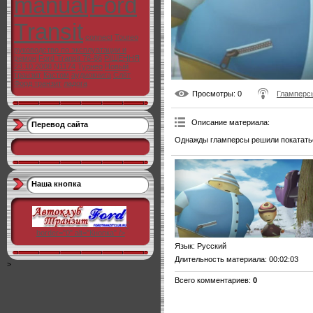
manual
Ford
Transit
connect
Toureo
руководство по эксплуатации и
ремон
Ford Transit 78-86
РІШЕННЯ
23.10.2008 N1174
Турнео
Новый
транзит
Кастом
аудиокнига
Слёт
Форд транзит
ладога
Просмотры
: 0
Гламперс
Описание материала
:
Перевод сайта
Однажды гламперсы решили покататься
Наша кнопка
"
border="0" alt="Кнопка" />
Язык
: Русский
Длительность материала
: 00:02:03
>
Всего комментариев
:
0