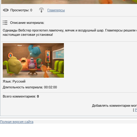
Просмотры
: 0
Гламперсы
Описание материала
:
Однажды Вебстер проглотил лампочку, мячик и воздушный шар. Гламперсы решили от
настоящая световая установка!
Язык
: Русский
Длительность материала
: 00:02:00
Всего комментариев
:
0
Добавлять комментарии могу
[
Р
Полная версия сайта