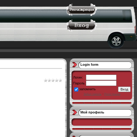
Login form
Логин:
Пароль:
запомнить
Забыл пароль
·
Регистрация
Мой профиль