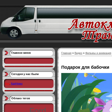
Главное меню
Главная
»
Видео
»
Фильмы и анимация
Подарок для бабочки
Сегодня у нас были
Кен
,
КарНемо
Облако тегов
Ford