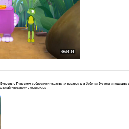
00:05:34
о Вупсень с Пупсенем собираются украсть их подарок для бабочки Эллины и подарить 
иальный «подарок» с сюрпризом...