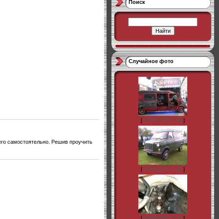
Поиск
Случайное фото
[
ФОРД-ТРАНЗИТ
]
его самостоятельно. Решив проучить
[
ФОРД-ТРАНЗИТ
]
[
ФОРД-ТРАНЗИТ
]