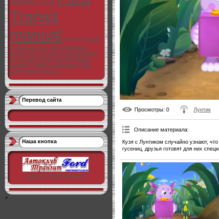
Разбираю FT-100L
Transit
manual
connect
Toureo
руководство по эксплуатации и
ремон
Ford Transit 78-86
РІШЕННЯ
23.10.2008 N1174
Кастом
Новый
транзит
Турнео
аудиокнига
Слёт
ладога
Форд транзит
Перевод сайта
Просмотры
: 0
Лунтик
Описание материала
:
Наша кнопка
Кузя с Лунтиком случайно узнают, чт
гусениц, друзья готовят для них спец
"
border="0" alt="Кнопка" />
>