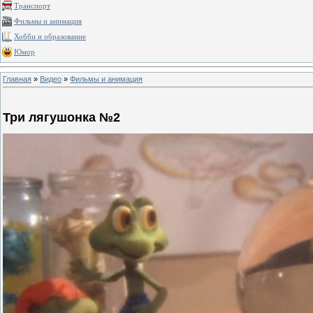
Транспорт
Фильмы и анимация
Хобби и образование
Юмор
Главная
»
Видео
»
Фильмы и анимация
Три лягушонка №2