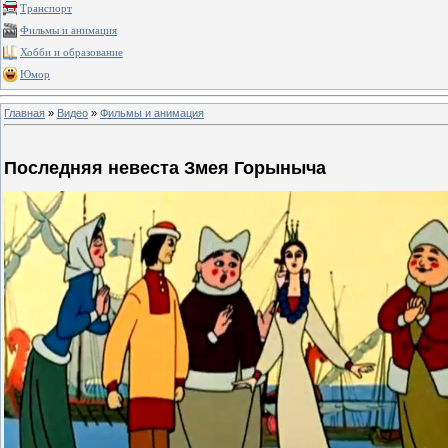
Транспорт
Фильмы и анимация
Хобби и образование
Юмор
Главная
»
Видео
»
Фильмы и анимация
Последняя невеста Змея Горыныча