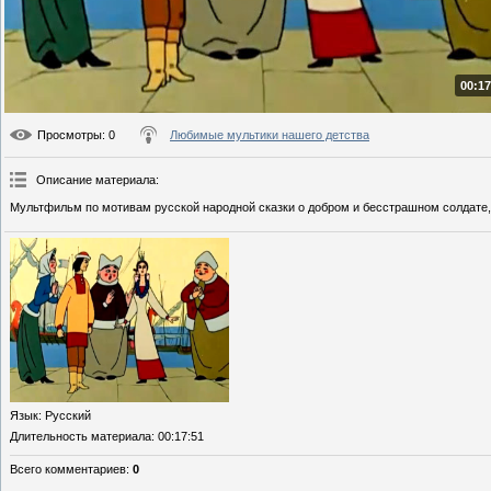
00:17
Просмотры
: 0
Любимые мультики нашего детства
Описание материала
:
Мультфильм по мотивам русской народной сказки о добром и бесстрашном солдате, 
Язык
: Русский
Длительность материала
: 00:17:51
Всего комментариев
:
0