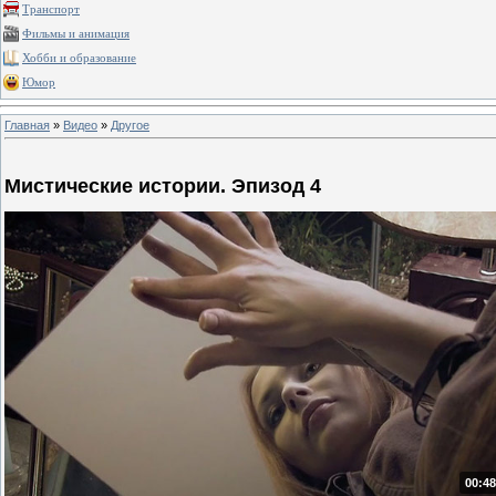
Транспорт
Фильмы и анимация
Хобби и образование
Юмор
Главная
»
Видео
»
Другое
Мистические истории. Эпизод 4
00:48