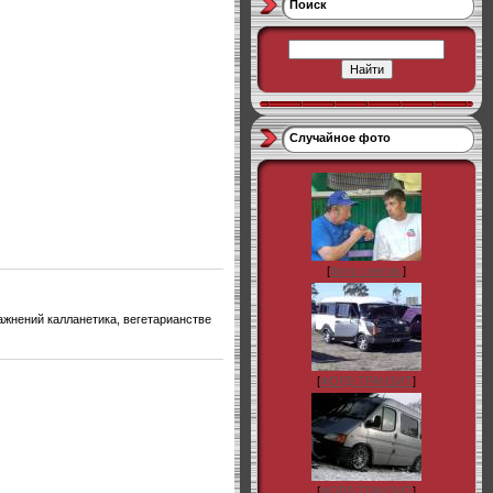
Поиск
Случайное фото
[
Фото слетов.
]
жнений калланетика, вегетарианстве
[
ФОРД-ТРАНЗИТ
]
[
ФОРД-ТРАНЗИТ
]