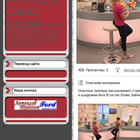
Разбираю FT-100L
Transit
manual
Toureo
connect
Ford Transit 78-86
руководство по
эксплуатации и ремон
РІШЕННЯ
23.10.2008 N1174
Новый транзит
Турнео
Кастом
аудиокнига
Форд
транзит
Слёт
ладога
Перевод сайта
Просмотры
: 0
Фитнес-б
Описание материала
:
Наша кнопка
Опытные тренеры рассказывают о пре
и кундалини йоге.В гостях Юлия Зайч
"
border="0" alt="Кнопка" />
>