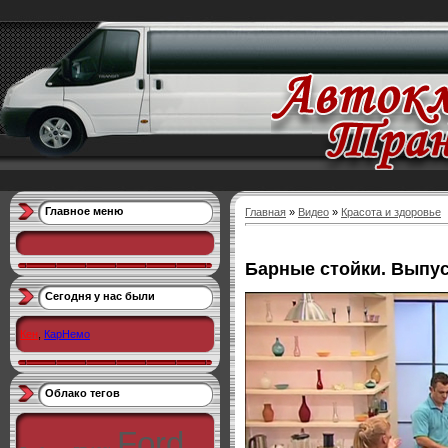
Главное меню
Главная
»
Видео
»
Красота и здоровье
Барные стойки. Выпус
Сегодня у нас были
Кен
,
КарНемо
Облако тегов
Ford