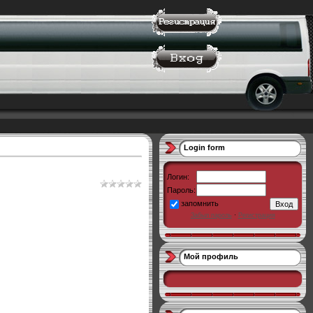
Login form
Логин:
Пароль:
запомнить
Забыл пароль
·
Регистрация
Мой профиль