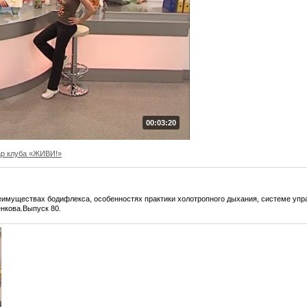
00:03:20
ар клуба «ЖИВИ!»
имуществах бодифлекса, особенностях практики холотропного дыхания, системе упра
енкова.Выпуск 80.