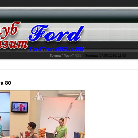
Группа
"
Гости
"
RSS
Пятница, 07.08.2026, 11:53
к 80