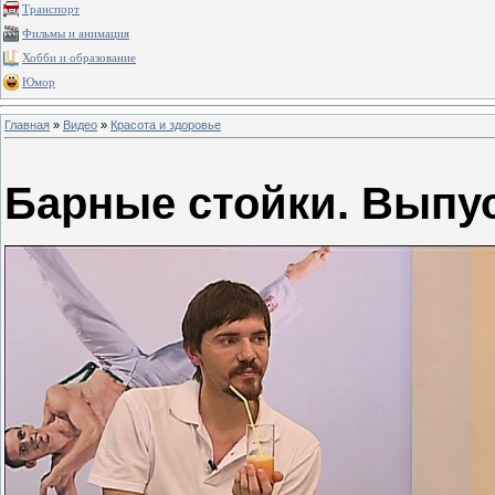
Транспорт
Фильмы и анимация
Хобби и образование
Юмор
Главная
»
Видео
»
Красота и здоровье
Барные стойки. Выпус