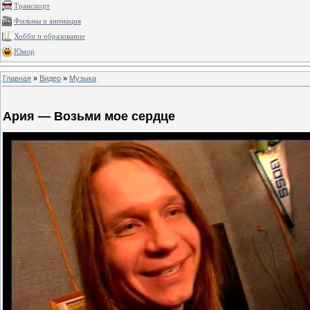
Транспорт
Фильмы и анимация
Хобби и образование
Юмор
Главная
»
Видео
»
Музыка
Ария — Возьми мое сердце