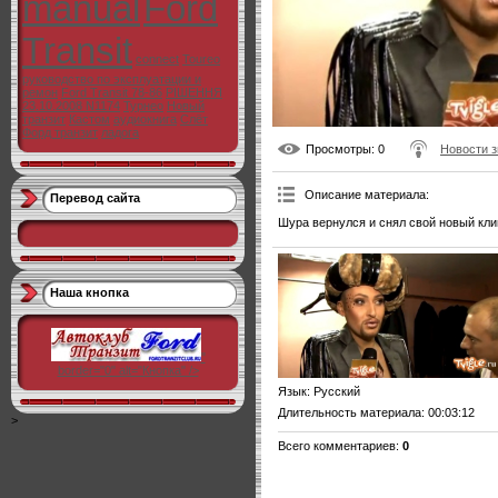
manual
Ford
Transit
connect
Toureo
руководство по эксплуатации и
ремон
Ford Transit 78-86
РІШЕННЯ
23.10.2008 N1174
Турнео
Новый
транзит
Кастом
аудиокнига
Слёт
Форд транзит
ладога
Просмотры
: 0
Новости з
Описание материала
:
Перевод сайта
Шура вернулся и снял свой новый кли
Наша кнопка
"
border="0" alt="Кнопка" />
Язык
: Русский
Длительность материала
: 00:03:12
>
Всего комментариев
:
0