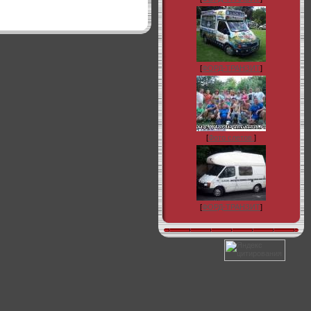
[
ФОРД-ТРАНЗИТ
]
[
Фото слетов.
]
[
ФОРД-ТРАНЗИТ
]