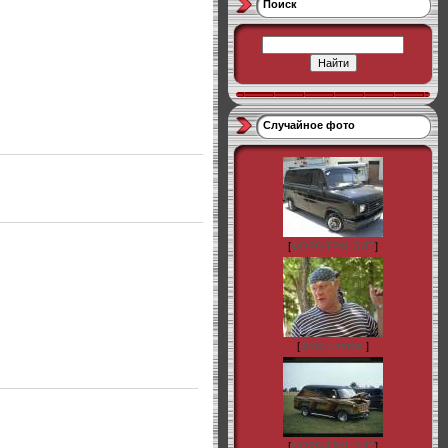
Поиск
Случайное фото
[
ФОРД-ТРАНЗИТ
]
[
Фото слетов.
]
[
ФОРД-ТРАНЗИТ
]