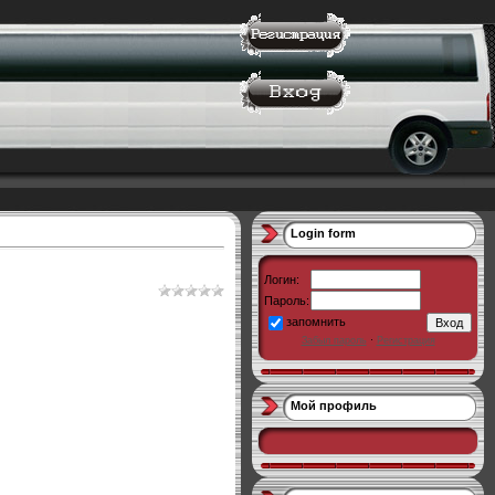
Login form
Логин:
Пароль:
запомнить
Забыл пароль
·
Регистрация
Мой профиль