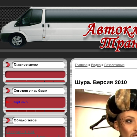
Главное меню
Главная
»
Видео
»
Развлечения
Шура. Версия 2010
Сегодня у нас были
Кен
,
КарНемо
Облако тегов
Разбираю FT-100L