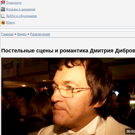
Транспорт
Фильмы и анимация
Хобби и образование
Юмор
Главная
»
Видео
»
Развлечения
Постельные сцены и романтика Дмитрия Дибро
00:01