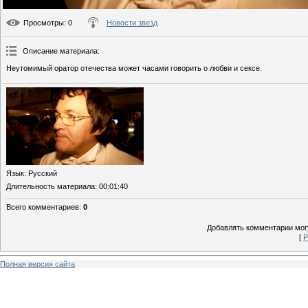
Просмотры
: 0
Новости звезд
Описание материала
:
Неутомимый оратор отечества может часами говорить о любви и сексе.
Язык
: Русский
Длительность материала
: 00:01:40
Всего комментариев
:
0
Добавлять комментарии могу
[
Р
Полная версия сайта