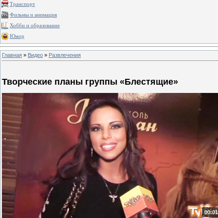
Транспорт
Фильмы и анимация
Хобби и образование
Юмор
Главная
»
Видео
»
Развлечения
Творческие планы группы «Блестящие»
00:01