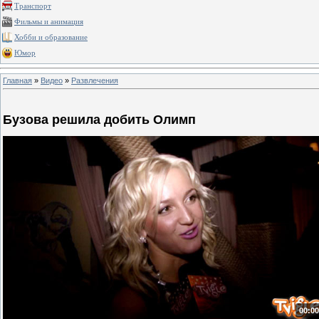
Транспорт
Фильмы и анимация
Хобби и образование
Юмор
Главная
»
Видео
»
Развлечения
Бузова решила добить Олимп
00:00