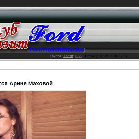
Группа
"
Гости
"
RSS
Пятница, 07.08.2026, 12:04
тся Арине Маховой