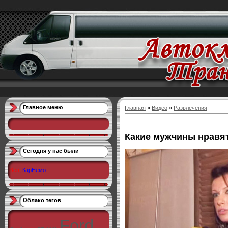
Главное меню
Главная
»
Видео
»
Развлечения
Какие мужчины нравя
Сегодня у нас были
Кен
,
КарНемо
Облако тегов
Ford