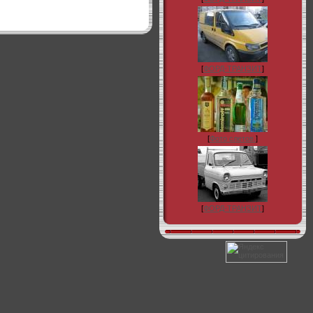
[
ФОРД-ТРАНЗИТ
]
[
Фото слетов.
]
[
ФОРД-ТРАНЗИТ
]