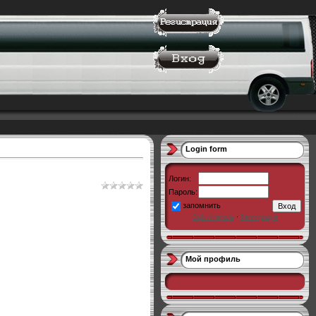
Login form
Логин:
Пароль:
запомнить
Забыл пароль
·
Регистрация
Мой профиль