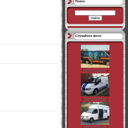
Поиск
Случайное фото
[
ФОРД-ТРАНЗИТ
]
[
ФОРД-ТРАНЗИТ
]
[
ФОРД-ТРАНЗИТ
]