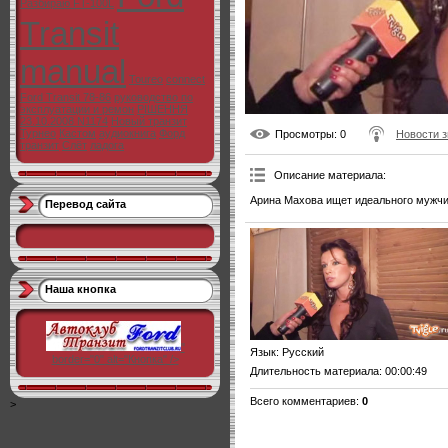
Разбираю FT-100L
Transit
manual
Toureo
connect
Ford Transit 78-86
руководство по
эксплуатации и ремон
РІШЕННЯ
23.10.2008 N1174
Новый транзит
Турнео
Кастом
аудиокнига
Форд
Просмотры
: 0
Новости з
транзит
Слёт
ладога
Описание материала
:
Арина Махова ищет идеального мужчи
Перевод сайта
Наша кнопка
"
Язык
: Русский
border="0" alt="Кнопка" />
Длительность материала
: 00:00:49
Всего комментариев
:
0
>