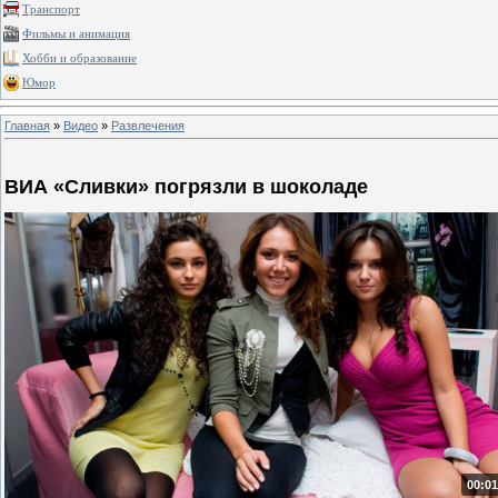
Транспорт
Фильмы и анимация
Хобби и образование
Юмор
Главная
»
Видео
»
Развлечения
ВИА «Сливки» погрязли в шоколаде
00:01