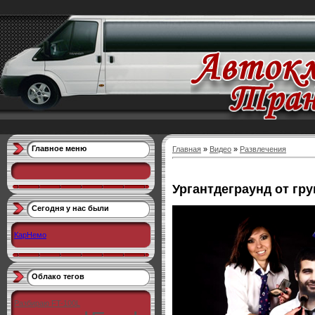
Главное меню
Главная
»
Видео
»
Развлечения
Ургантдеграунд от гр
Сегодня у нас были
КарНемо
Облако тегов
Разбираю FT-100L