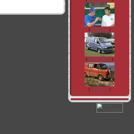
[
Фото слетов.
]
[
ФОРД-ТРАНЗИТ
]
[
Фото слетов.
]