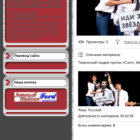
manual
Ford
Transit
connect
Toureo
Ford Transit 78-86
руководство по
эксплуатации и ремон
РІШЕННЯ
23.10.2008 N1174
Кастом
Новый
транзит
Турнео
аудиокнига
Форд
транзит
Слёт
ладога
Просмотры
: 0
Новости з
Описание материала
:
Перевод сайта
Творческий тандем группы «Слот», Ив
Наша кнопка
"
border="0" alt="Кнопка" />
Язык
: Русский
Длительность материала
: 00:02:56
>
Всего комментариев
:
0