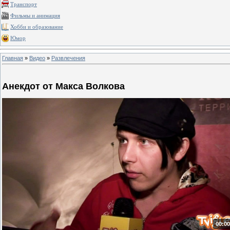
Транспорт
Фильмы и анимация
Хобби и образование
Юмор
Главная
»
Видео
»
Развлечения
Анекдот от Макса Волкова
00:00