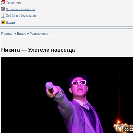
Транспорт
Фильмы и анимация
Хобби и образование
Юмор
Главная
»
Видео
»
Развлечения
Никита — Улетели навсегда
00:02