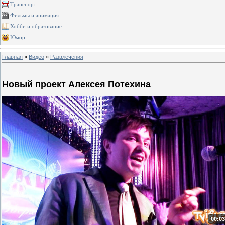
Транспорт
Фильмы и анимация
Хобби и образование
Юмор
Главная
»
Видео
»
Развлечения
Новый проект Алексея Потехина
00:03