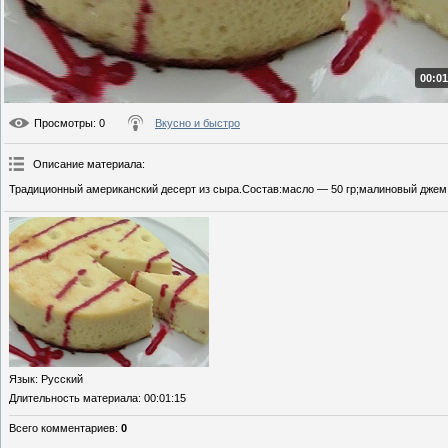
00:01
Просмотры
: 0
Вкусно и быстро
Описание материала
:
Традиционный американский десерт из сыра.Состав:масло — 50 гр;малиновый джем —
Язык
: Русский
Длительность материала
: 00:01:15
Всего комментариев
:
0